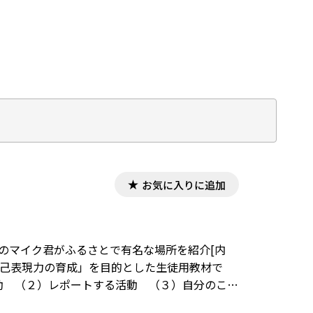
いきました。
お気に入りに追加
出身のマイク君がふるさとで有名な場所を紹介[内
自己表現力の育成」を目的とした生徒用教材で
動 （２）レポートする活動 （３）自分のこと
。原則１時間で完結できるように配慮しました。