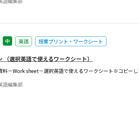
英語編集部
業でご利用ください。
中
英語
授業プリント・ワークシート
ン （選択英語で使えるワークシート）
料－Work sheet－選択英語で使えるワークシート※コピー
英語編集部