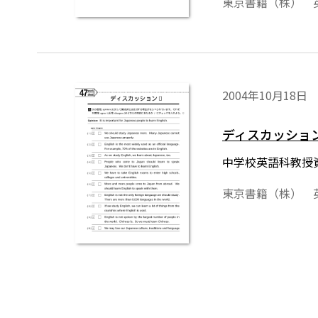
東京書籍（株） 
※コピーして，授
2004年10月18日
ディスカッショ
中学校英語科教授資
東京書籍（株） 