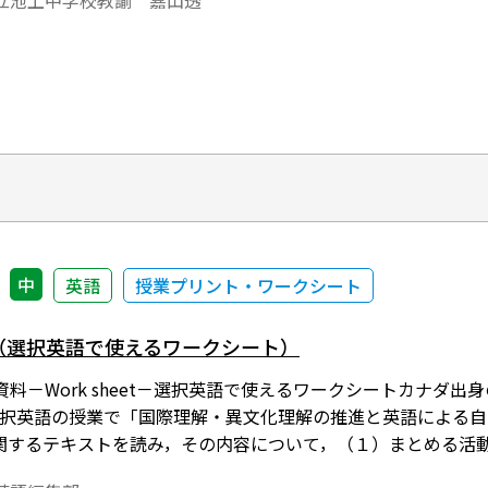
立池上中学校教諭 嘉山透
現する」ことに慣れ、最終的に自己表現をできるようになって
中
英語
授業プリント・ワークシート
ace （選択英語で使えるワークシート）
料－Work sheet－選択英語で使えるワークシートカナダ
選択英語の授業で「国際理解・異文化理解の推進と英語による
関するテキストを読み，その内容について，（１）まとめる活
ど，様々なタスクに沿って学習できるように構成されています