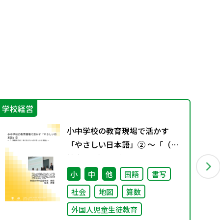
学校経営
学
小中学校の教育現場で活かす
「やさしい日本語」② ～「（学
校内での）子どもたちへのやさ
しい日本語」～
小
中
他
国語
書写
社会
地図
算数
外国人児童生徒教育