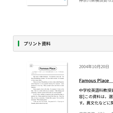
神奈川県横須賀市
を自分の言葉で表
プリント資料
2004年10月20日
Famous Pl
中学校英語科教授資
容]この資料は，
す。異文化などに
を表現する活動な