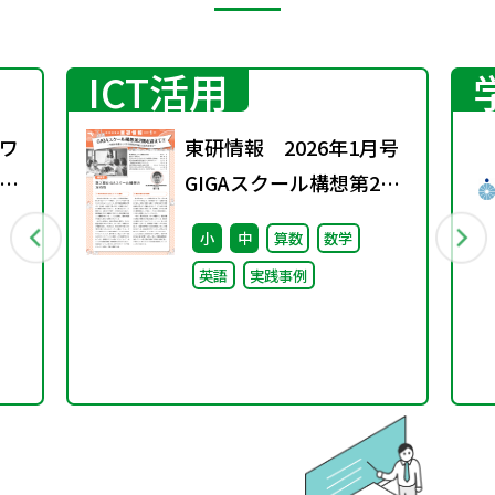
ICT活用
ワ
東研情報 2026年1月号
11
GIGAスクール構想第2期
を迎えて ②
小
中
算数
数学
英語
実践事例