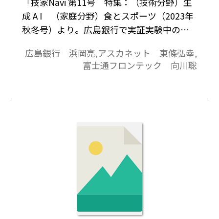
「技家Navi 第11号 特集：（技術分野）生
成 A I （家庭分野）食とスポーツ（2023年
秋冬号）より。広島銀行で実証実験中の未
来につながる新しいATMの開発についてお
広島銀行 浜岡亮,アスカネット 東條弘幸,
話を伺いました。
富士通フロンテック 向川聡