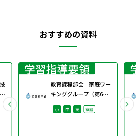
営めるようになります。そして，産業が発展
し，貧困や労働の問題を解決することにつ
ながります。さらに，技術革新（イノベーシ
おすすめの資料
ョン）がより活発になります。そうすれば，
既存の枠組みで解決できないような問題
も，全く新たな方法で解決できるようにな
るかもしれません。
学習指導要領
技
教育課程部会 家庭ワー
キンググループ（第6
回） 配付資料
小
中
高
家庭