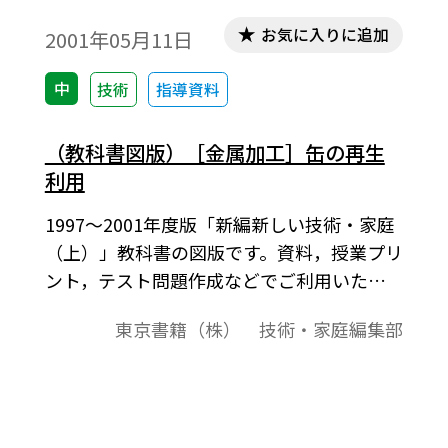
お気に入りに追加
2001年05月11日
中
技術
指導資料
（教科書図版）［金属加工］缶の再生
利用
1997～2001年度版「新編新しい技術・家庭
（上）」教科書の図版です。資料，授業プリ
ント，テスト問題作成などでご利用いただ
けます。缶の再利用をイラストで示す。消
東京書籍（株） 技術・家庭編集部
費・回収・熔解・地金・圧延・材料など。