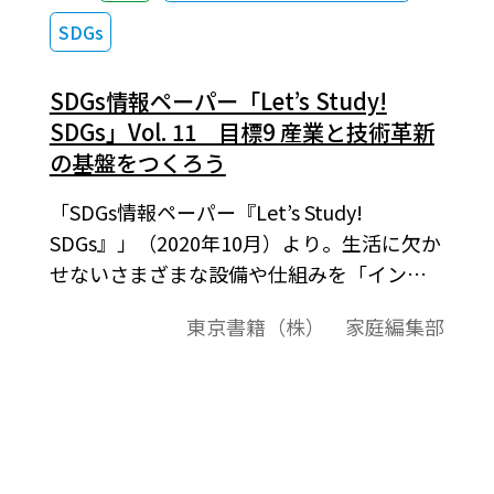
SDGs
SDGs情報ペーパー「Let’s Study!
SDGs」Vol. 11 目標9 産業と技術革新
の基盤をつくろう
「SDGs情報ペーパー『Let’s Study!
SDGs』」（2020年10月）より。生活に欠か
せないさまざまな設備や仕組みを「インフ
ラ（インフラストラクチャー）」といいま
東京書籍（株） 家庭編集部
す。インフラは，整備されるだけでなく，ず
っと継続して誰でもが利用でき，自然災害
などで一時的に使えなくなっても，速やか
に回復できることが重要です。そのような
「強靭（レジリエント）なインフラ」を整
備されれば，日々の生活や産業が安定して