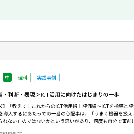
中
理科
実践事例
考・判断・表現＞ICT活用に向けたはじまりの一歩
】「教えて！これからのICT活用術！評価編〜ICTを指導と評
CT を導入するにあたっての一番の心配事は、「うまく機器を扱
られない」のではないかという思いがあり、何度も自分で事前
持しているためか ICT 機器、特にタブレット端末について抵