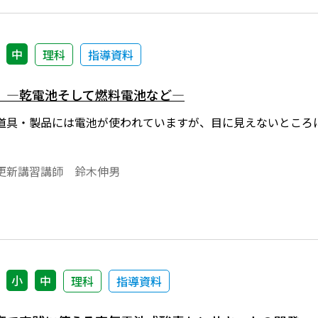
中
理科
指導資料
 ―乾電池そして燃料電池など―
道具・製品には電池が使われていますが、目に見えないところ
更新講習講師 鈴木伸男
小
中
理科
指導資料