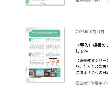
東京書籍（株） 
きるよ」と逆に教
すことに躊躇して
2022年10月11日
（導入）板書の
して～
【東書教育シリーズ
り。１人１台端末
に加え「令和の日
型学校教育」の実
福島大学附属中学
では、まずp.2～