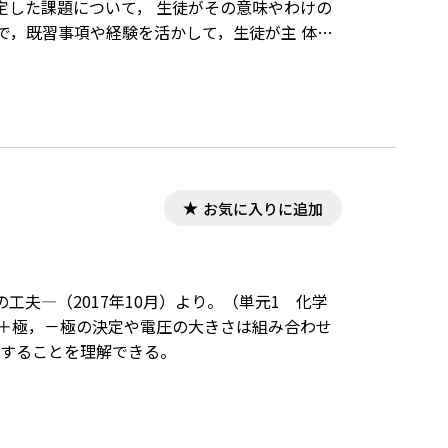
定した課題について， 生徒がその意味やわけの
で，既習事項や経験を活かして，生徒が主 体的
のない仮説設定では 生徒自身の探究心が深まっ
方法をどのように考えればよいのかわからなくな
徒が主体的にとり組んでいる証拠であり，次の
るでしょう。
お気に入りに追加
夫―（2017年10月）より。（単元1 化学
，＋極，－極の決定や電圧の大きさは組み合わせ
係することを理解できる。