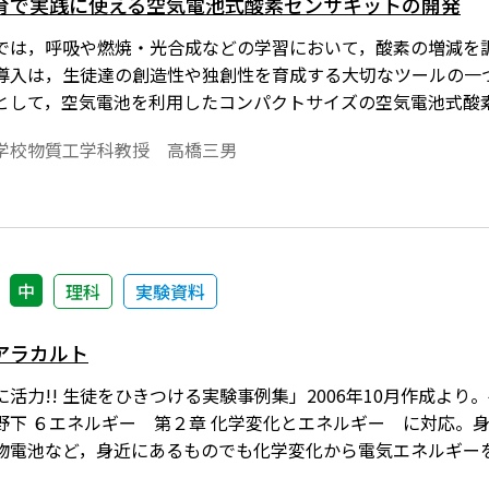
育で実践に使える空気電池式酸素センサキットの開発
では，呼吸や燃焼・光合成などの学習において，酸素の増減を
導入は，生徒達の創造性や独創性を育成する大切なツールの一
として，空気電池を利用したコンパクトサイズの空気電池式酸
は，補聴器の電源としても一般的に使われており入手も簡単で
学校物質工学科教授 高橋三男
でのランニングコストも安いため，一人ひとりの生徒が自由に
中
理科
実験資料
アラカルト
力!! 生徒をひきつける実験事例集」2006年10月作成より。平成
野下 ６エネルギー 第２章 化学変化とエネルギー に対応。
物電池など，身近にあるものでも化学変化から電気エネルギー
生徒の興味・関心を一層高め，化学変化と電気エネルギーの関