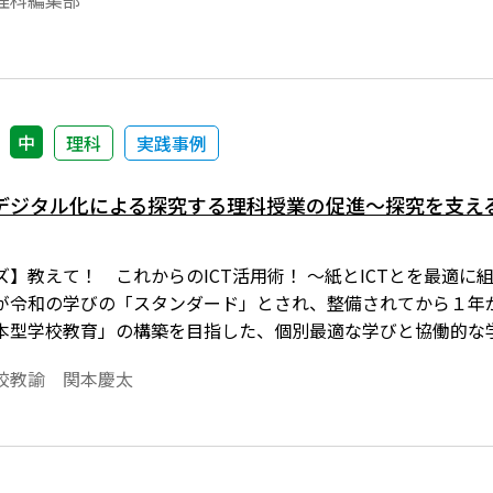
理科編集部
えてくれる生徒もでてきました。そんなやりとりの中での実践記
いる先生方への、ヒントとなれば幸いです。
中
理科
実践事例
デジタル化による探究する理科授業の促進～探究を支える
】教えて！ これからのICT活用術！ ～紙とICTとを最適に組
が令和の学びの「スタンダード」とされ、整備されてから１年
本型学校教育」の構築を目指した、個別最適な学びと協働的な
現に向けて理科教育で重視したいのが「１人１台端末を活用し
校教諭 関本慶太
3で生徒が主体的に探究する授業を支えるICTの効果的な活用に触