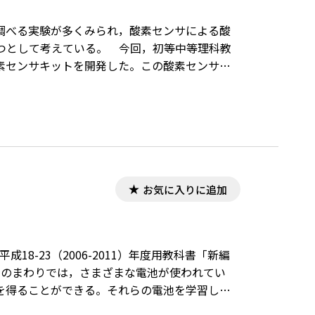
調べる実験が多くみられ，酸素センサによる酸
つとして考えている。 今回，初等中等理科教
素センサキットを開発した。この酸素センサに
ある。また，取り扱いが簡単で安全性の面でも
扱うことができるのが特長である。
お気に入りに追加
18-23（2006-2011）年度用教科書「新編
身のまわりでは，さまざまな電池が使われてい
を得ることができる。それらの電池を学習した
係の理解を深める。