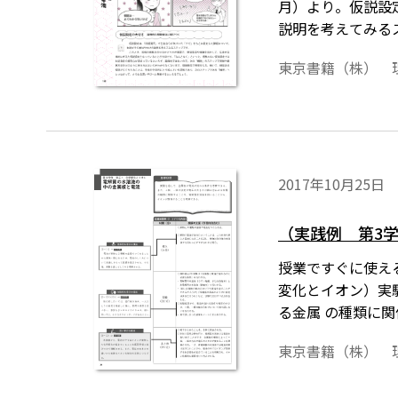
月）より。仮説設
説明を考えてみる
に考えた仮説設定
東京書籍（株） 
ているといえず，
ります。問題発見
ステップである「
2017年10月25日
（実践例 第3
授業ですぐに使え
変化とイオン）実
る金属 の種類に
東京書籍（株） 