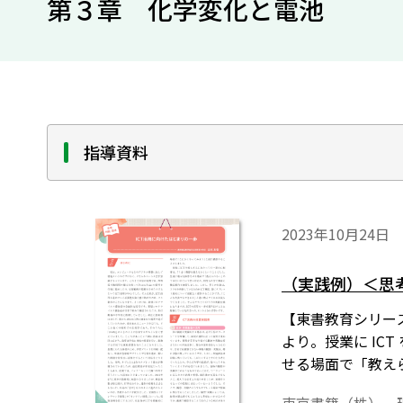
第３章 化学変化と電池
指導資料
2023年10月24日
（実践例）＜思
【東書教育シリーズ
より。授業に I
せる場面で「教え
徒は、スマホを所