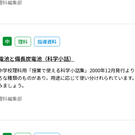
理科編集部
中
理科
指導資料
ツ電池と備長炭電池（科学小話）
中学校理科用「授業で使える科学小話集」2000年12月発行よ
ろな種類のものがあり，用途に応じて使い分けれられています。
みましょう。
理科編集部