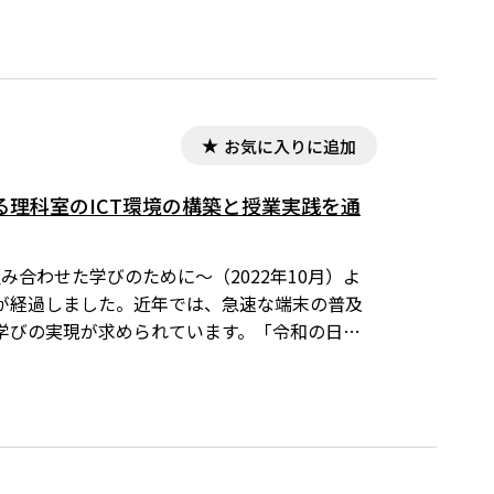
録になりますが、ICT の活用の一歩を踏み出
お気に入りに追加
理科室のICT環境の構築と授業実践を通
み合わせた学びのために～（2022年10月）よ
が経過しました。近年では、急速な端末の普及
学びの実現が求められています。「令和の日本
た、生徒が主体的に探究する授業」です。本稿
れ、p.4～6で授業実践を紹介します。