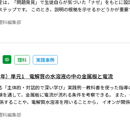
定は，「問題発見」で生徒自らが気づいた「ナゼ」をもとに設
ステップです。 このとき，説明の根拠を示せるかどうかが重要
となっていることが大切です。「なんとなく」といった，根拠
理科編集部
論理的ではないので，次の「構想」のステップで実験や観 察
で興味をもち，続いて，根拠ある 仮説が立てられることは，生
構想」へ とつながって，さらなる深い学びへと発展するといえ
中
理科
実践事例
学年）単元1 電解質の水溶液の中の金属板と電流
る「主体的・対話的で深い学び」実践例―教科書を使った指導の工
験を通して，金属板に電流が流れる条件を考察できる。 また
関係することや，電解質水溶液を用いることから， イオンが関
理科編集部