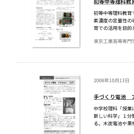
初等中等理科教
初等中等理科教育
素濃度の定量性の
育での活用を目的
使用する空気電池
東京工業高等専門
優れている。実験
2006年10月13日
手づくり電池 
中学校理科「授業に活
新しい科学」１分
る。木炭電池や果
あとや選択理科で