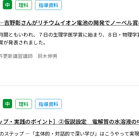
中
理科
指導資料
 ―吉野彰さんがリチウムイオン電池の開発でノーベル賞
賞月間ともいわれ、７日の生理学医学賞に始まり、８日・物理学賞
学賞が発表されました。
許更新講習講師 鈴木伸男
中
理科
指導資料
ップ・実践のポイント］②仮説設定 電解質の水溶液の
のステップ ―「主体的・対話的で深い学び」はこうやって実現す