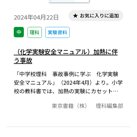
お気に入りに追加
2024年04月22日
中
理科
実験資料
（化学実験安全マニュアル）加熱に伴
う事故
「中学校理科 事故事例に学ぶ 化学実験
安全マニュアル」（2024年4月）より。小学
校の教科書では、加熱の実験にカセットコ
ンロが用いられるようになりました。多く
東京書籍（株） 理科編集部
の生徒が三脚やガスバーナー、マッチ等を
使用した経験がないまま中学校に入学して
きます。中学校では、ガスバーナーの使い方
だけの指導ではなく、マッチや三脚などの