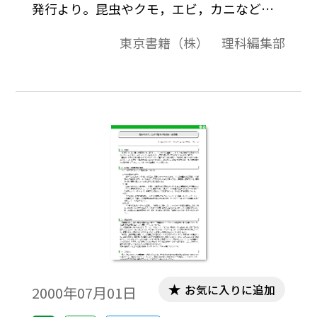
発行より。昆虫やクモ，エビ，カニなどの
なかまを節足動物というのはどうしてか。
東京書籍（株） 理科編集部
アリ，ハエ，バッタ，イナゴ，ミツバチなど
のあしを双眼実体顕微鏡で観察する。簡単
に見えるあしが10以上の節からできている
ことがわかる。
お気に入りに追加
2000年07月01日