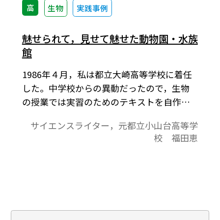
高
生物
実践事例
魅せられて，見せて魅せた動物園・水族
館
1986年４月，私は都立大崎高等学校に着任
した。中学校からの異動だったので，生物
の授業では実習のためのテキストを自作し
ているということに感心したが，上野動物
サイエンスライター，元都立小山台高等学
園の見学が含まれているのには，驚いた。
校 福田恵
動物園といえば子供の頃の思い出しかなか
ったし，捕らわれた動物を観察して生物の
学習になるのか不審に思った。しかし動物
園・水族館を知れば知るほど興味深く，
1998年３月に退職するまでの間，年々授業
の中での比重が増して行った。ここでは，