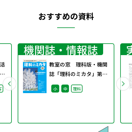
おすすめの資料
機関誌・情報誌
活
教室の窓 理科版・機関
」
誌「理科のミカタ」第14
学校
号～特集 小学校理科専
写
小
中
理科
い
科のここがポイント！～