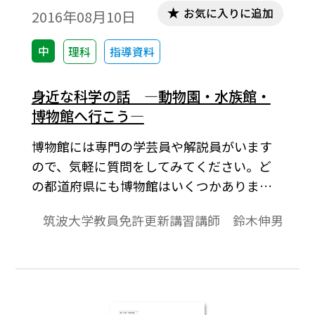
お気に入りに追加
2016年08月10日
中
理科
指導資料
身近な科学の話 ―動物園・水族館・
博物館へ行こう―
博物館には専門の学芸員や解説員がいます
ので、気軽に質問をしてみてください。ど
の都道府県にも博物館はいくつかあります
ので、観光地を巡るだけではなく、博物館
筑波大学教員免許更新講習講師 鈴木伸男
にもぜひ訪れてみましょう。