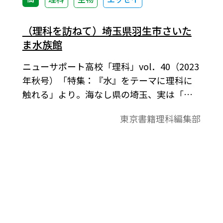
（理科を訪ねて）埼玉県羽生市さいた
ま水族館
ニューサポート高校「理科」vol．40（2023
年秋号）「特集：『水』をテーマに理科に
触れる」より。海なし県の埼玉、実は「川
の国」として、県土面積に占める河川面積
東京書籍理科編集部
が日本一である。そんな「さいたま」の名
を冠した水族館は、らしさを生かした「淡
水生物専門の水族館」だ。水族館は、広大
な敷地の羽生水郷公園の一角にある。