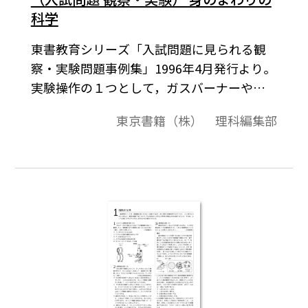
科学
東書教育シリーズ「入試問題に見られる観
察・実験問題事例集」1996年4月発行より。
実験操作の１つとして，ガスバーナーやメ
スシリンダーの使い方などがよく出題され
東京書籍（株） 理科編集部
る。また，実験場面を示し，実験場の注意
点を問うような問題も出題されている。そ
の他，未知の個体・気体・液体・水溶液を
識別する方法を考えさせたり，混合物を分
類する方法を考えさせるなど，実験を組み
立てるような問題もある。最後のページに
解答がある。