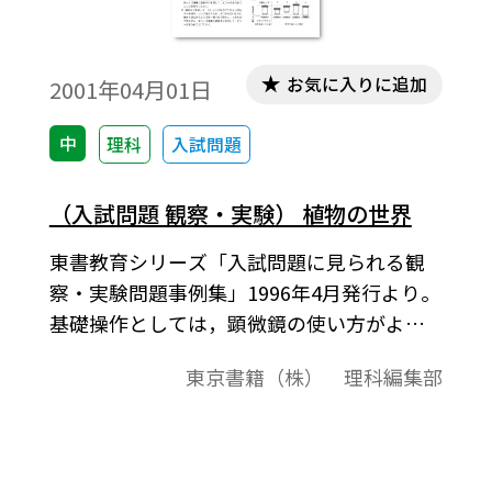
お気に入りに追加
2001年04月01日
中
理科
入試問題
（入試問題 観察・実験） 植物の世界
東書教育シリーズ「入試問題に見られる観
察・実験問題事例集」1996年4月発行より。
基礎操作としては，顕微鏡の使い方がよく
出題されるが，単に操作の手順を問うだけ
東京書籍（株） 理科編集部
でなく，よく見えなかったときなど，実際の
観察で起こるトラブルの対処の仕方などを
問う問題なども出題されている。その他，
ルーペの使い方やスケッチの仕方なども出