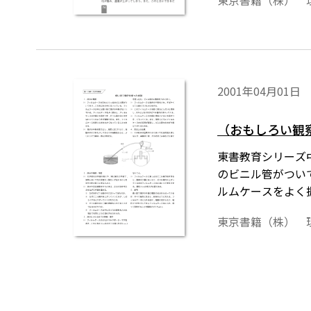
東京書籍（株） 
2001年04月01日
（おもしろい観
東書教育シリーズ
のビニル管がつい
ルムケースをよく
懐炉の中身を取り
東京書籍（株） 
る。