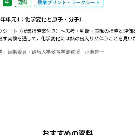
中
理科
授業プリント・ワークシート
2年単元1：化学変化と原子・分子）
クシート（授業指導案付き）～思考・判断・表現の指導と評価をふ
出す実験を通して，化学変化には熱の出入りが伴うことを見い
学」編集委員・群馬大学教育学部教授 小池啓一
おすすめの資料