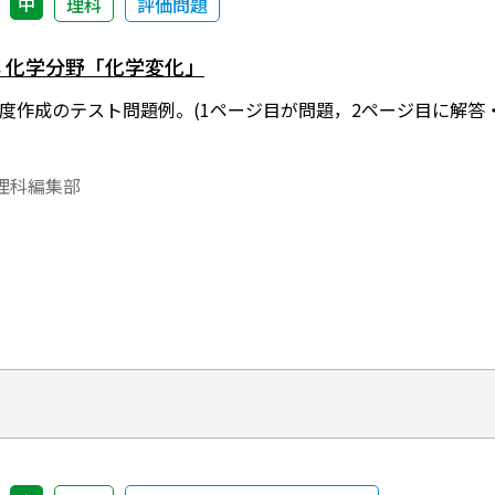
中
理科
評価問題
 化学分野「化学変化」
）年度作成のテスト問題例。(1ページ目が問題，2ページ目に解
。
理科編集部