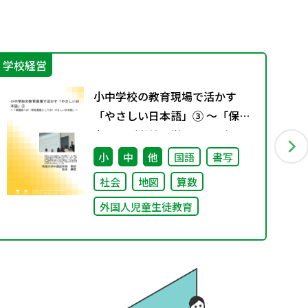
学校経営
学
小中学校の教育現場で活かす
「やさしい日本語」③ ～「保護
者への（学校運営としての）や
さしい日本語」～
小
中
他
国語
書写
社会
地図
算数
外国人児童生徒教育