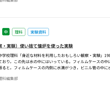
理科編集部
中
理科
実験資料
察・実験）使い捨て懐炉を使った実験
中学校理科「身近な材料を利用したおもしろい観察・実験」198
ており，この先は水の中にはいっている。フィルムケースの中
振ると，フィルムケースの内側に水滴がつき，ビニル管の中に
出し，磁石に近づけたり，塩酸の中に入れたりしてからこの実
理科編集部