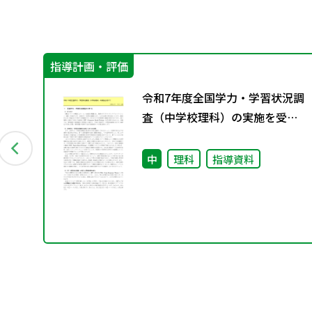
指導計画・評価
創る
令和7年度全国学力・学習状況調
応
査（中学校理科）の実施を受け
「共
て
会
中
理科
指導資料