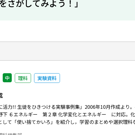
をさがしてみよう！」
中
理科
実験資料
成
力!! 生徒をひきつける実験事例集」2006年10月作成より。平成
野下 ６エネルギー 第２章 化学変化とエネルギー に対応。
として「使い捨てかいろ」を紹介し，学習のまとめや選択理科
がとり出せることやそのしくみを学ばせたい。