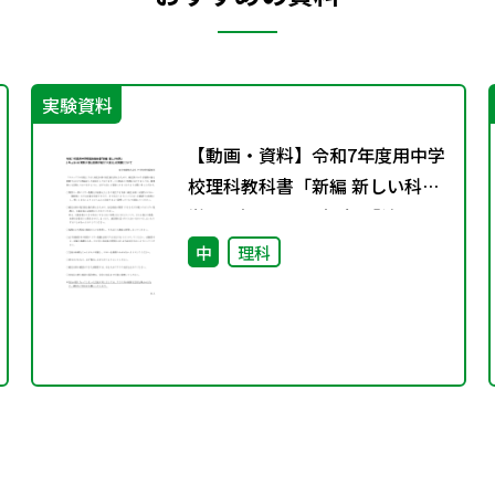
実験資料
【動画・資料】令和7年度用中学
校理科教科書「新編 新しい科
学」 2年p.38-39実験3「鉄と硫
黄が結びつく変化」の実験につ
中
理科
いて