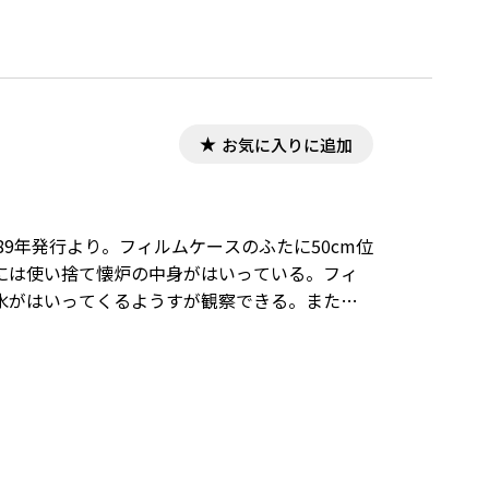
お気に入りに追加
9年発行より。フィルムケースのふたに50cm位
には使い捨て懐炉の中身がはいっている。フィ
水がはいってくるようすが観察できる。また，
験を行うと，よりいっそう興味・関心が高ま