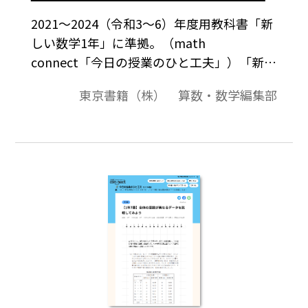
2021～2024（令和3～6）年度用教科書「新
しい数学1年」に準拠。（math
connect「今日の授業のひと工夫」）「新し
い数学」1年7章1節の「現在のチームを分析
東京書籍（株） 算数・数学編集部
しよう」では、節全体を通して、ヒストグ
ラムや相対度数などの知識・技能を学ぶと
ともに、目的に応じてデータを収集し、そ
のデータの分布の傾向を読みとり、批判的
に考察し判断する構成となっています。
p.222、223では、最近は思うような結果を
残せていないサッカーチームの一員になっ
たつもりになり、1500ｍ走のデータに着目
して現在のチーム状況を分析する方法を考
えます。