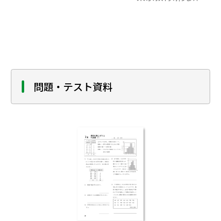
研究会2012年12月発行より。本事例では，
既習事項である棒グラフや折れ線グラフ，
また，それらが１つのグラフとして表され
ているものを組み合わせて読む活動を行っ
た。（小学校第５学年 資料の読み）
問題・テスト資料