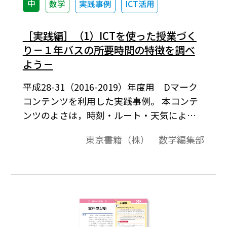
中
数学
実践事例
ICT活用
［実践編］（1）ICTを使った授業づく
り－１年バスの所要時間の特徴を調べ
よう－
平成28-31（2016-2019）年度用 Dマーク
コンテンツを利用した実践事例。 本コンテ
ンツのよさは，時刻・ルート・天気によっ
て層別できることに ある。本時では，天気
東京書籍（株） 数学編集部
で絞り込むことで柱状グラフが単峰にな
り，分析・ 比較しやすくなることを実感さ
せる。