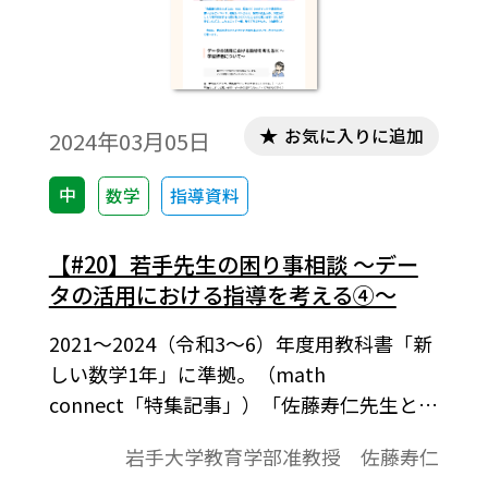
お気に入りに追加
2024年03月05日
中
数学
指導資料
【#20】若手先生の困り事相談 ～デー
タの活用における指導を考える④～
2021～2024（令和3～6）年度用教科書「新
しい数学1年」に準拠。（math
connect「特集記事」）「佐藤寿仁先生と考
える」では、授業づくりのポイントや教科
岩手大学教育学部准教授 佐藤寿仁
書の使い方などについて、連載していきま