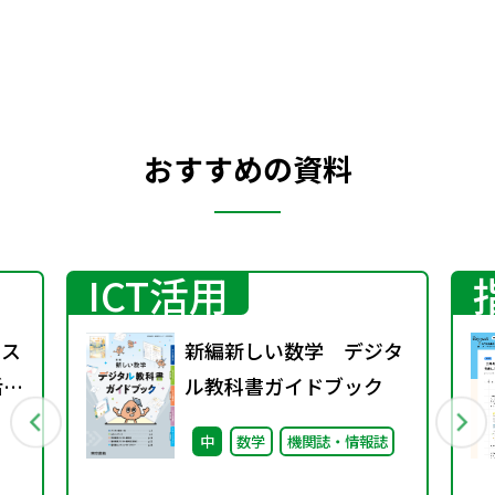
編集したりすることが可能となります。
おすすめの資料
ICT活用
ース
新編新しい数学 デジタ
活用
ル教科書ガイドブック
中
数学
機関誌・情報誌