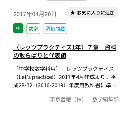
お気に入りに追加
2017年04月20日
中
数学
評価問題
（レッツプラクティス1年）７章 資料
の散らばりと代表値
［中学校数学科用］ レッツプラクティス
（Let's practice!）2017年4月作成より。平
成28-32（2016-2019）年度用教科書に準拠
した，計算問題を中心とした評価問題例で
東京書籍（株） 数学編集部
す。ワード文書ファイルは，お使いのPCに
「Tosho数式エディタ」（無償）をインスト
ールしていただくと，ワードの問題データ
中の数式を正しく表示したり，数値や式を