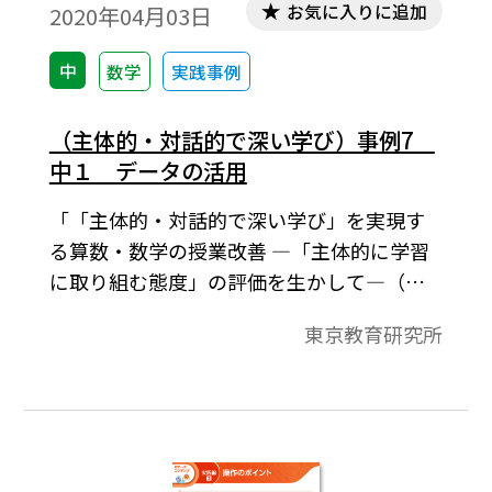
お気に入りに追加
2020年04月03日
中
数学
実践事例
（主体的・対話的で深い学び）事例7
中１ データの活用
「「主体的・対話的で深い学び」を実現す
る算数・数学の授業改善 ―「主体的に学習
に取り組む態度」の評価を生かして―（特
別課題シリーズ 90）」（2020年3月）よ
東京教育研究所
り。 本単元では，ヒストグラムや相対度数
などについて理解し，それらを用いてデー
タの分布の様子を捉え説明することを通し
て，データの分布の様子を読み取り，批判的
に考察し判断する力を養うことをねらいと