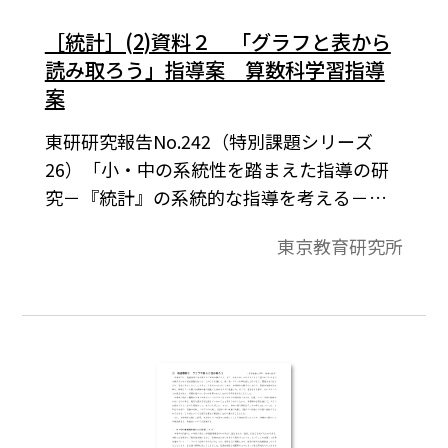
［統計］(2)資料２ 「グラフと表から
読み取ろう」指導案 算数科学習指導
案
東研研究報告No.242（特別課題シリーズ
26）「小・中の系統性を踏まえた指導の研
究－『統計』の系統的な指導を考える－」
東京教育研究所 研究開発部会算数数学教育
東京教育研究所
研究会2012年12月発行より。本時では，
数・表・グラフなどで表してある資料か
ら，どのような考察ができるかということ
について活動を進めていく。ここでは，電
卓を活用し，数と数の関係を考え，新たな
見方を引き出せるようにするとともに，計
算の定着の差を無くすことで，表やグラフ