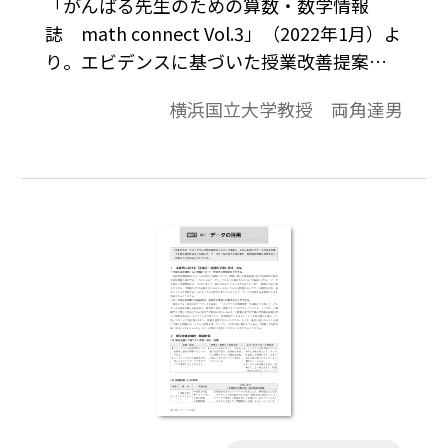
「がんばる先生のための算数・数学情報
誌 math connect Vol.3」（2022年1月）よ
り。エビデンスに基づいた授業改善提案
「C」から始める教育の PDCA。全国規模で
横浜国立大学教授 両角達男
行われた学力調査の結果を細かく
【Check（評価）】し、その後の
【Action（改善）】、【Plan（計画）】、
そして実際の授業にあたる【Do（実行）】
につながる教育の PDCAサイクルをご提案い
たします。