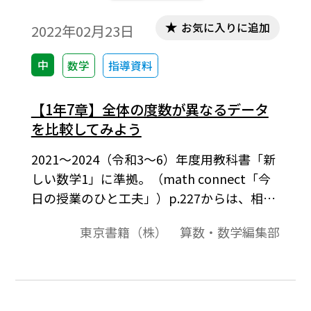
お気に入りに追加
2022年02月23日
中
数学
指導資料
【1年7章】全体の度数が異なるデータ
を比較してみよう
2021～2024（令和3～6）年度用教科書「新
しい数学1」に準拠。（math connect「今
日の授業のひと工夫」）p.227からは、相対
度数について学習をします。相対度数は、そ
東京書籍（株） 算数・数学編集部
の必要性や意味の理解に課題があることが
令和3年度全国学力・学習状況調査の結果か
ら指摘されています。