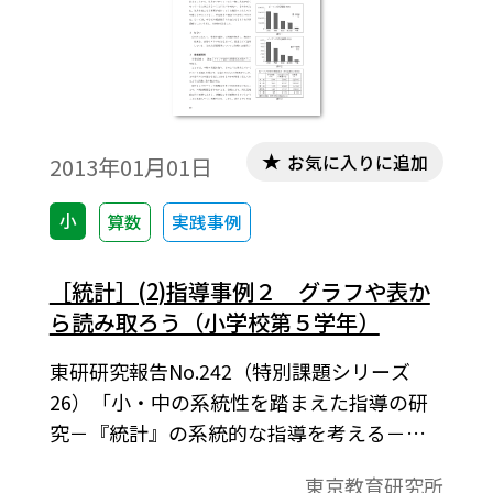
を読むことや，数と数の関係からさらに深
く読むことに重点を置きたいと考えてい
る。
お気に入りに追加
2013年01月01日
小
算数
実践事例
［統計］(2)指導事例２ グラフや表か
ら読み取ろう（小学校第５学年）
東研研究報告No.242（特別課題シリーズ
26）「小・中の系統性を踏まえた指導の研
究－『統計』の系統的な指導を考える－」
東京教育研究所 研究開発部会算数数学教育
東京教育研究所