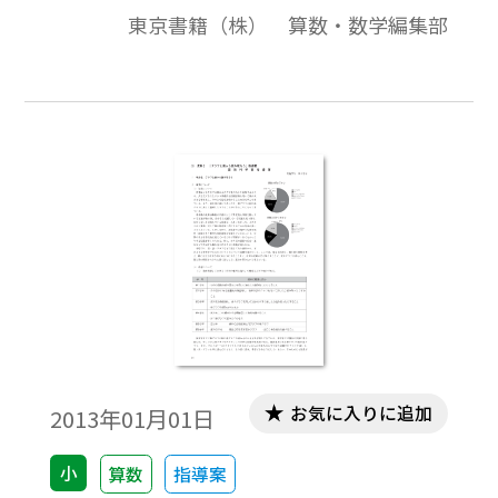
で」「どんな内容を」「どのように学んで
東京書籍（株） 算数・数学編集部
いるか」が概観できるようになっておりま
す。学習内容のつながりや扱いなどの概要の
説明，学習段階・学習内容の一覧，学習内
容に関する教科書紙面，学習内容に関する
留意点（児童，生徒の実態，取り扱い上の
配慮）などで構成。
お気に入りに追加
2013年01月01日
小
算数
指導案