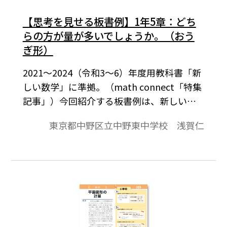
【思考を見せる板書例】1年5章：どち
らの方が量が多いでしょうか。（おう
ぎ形）
2021～2024（令和3～6）年度用教科書「新
しい数学」に準拠。（math connect「特集
記事」）今回紹介する板書例は、新しい数
学1 p.179の「どちらの方が量が多いでし
東京都中野区立中野東中学校 浅賀仁
ょうか？」です。ここまでは、円の対称性を
利用して円の接線や3つの線分に接する円を
作図しました。ここでは、おうぎ形を円の
一部とみて、その大きさを比べることを通
して、おうぎ形の面積の公式の求め方につ
なげていきます。