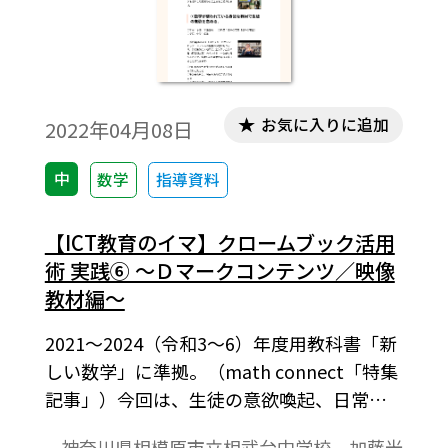
お気に入りに追加
2022年04月08日
中
数学
指導資料
【ICT教育のイマ】クロームブック活用
術 実践⑥ ～Ｄマークコンテンツ／映像
教材編～
2021～2024（令和3～6）年度用教科書「新
しい数学」に準拠。（math connect「特集
記事」）今回は、生徒の意欲喚起、日常へ
の紐づけ、理解支援のために、Ｄマークコン
神奈川県相模原市立相武台中学校 加藤光