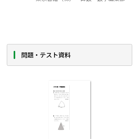
いるか」が概観できるようになっておりま
す。学習内容のつながりや扱いなどの概要の
説明，学習段階・学習内容の一覧，学習内
容に関する教科書紙面，学習内容に関する
留意点（児童，生徒の実態，取り扱い上の
配慮）などで構成。
問題・テスト資料