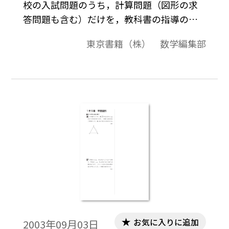
校の入試問題のうち，計算問題（図形の求
答問題も含む）だけを，教科書の指導の順
に合わせて収録したものです。 なるべくす
東京書籍（株） 数学編集部
べての問題を掲載するようにしています
が，数値等が同じ，あるいは，類似してい
る問題については割愛しております。また，
問題の文章表現を教科書に合わせたり，同
一内容の問は1つの問題にまとめたりしてお
ります。
お気に入りに追加
2003年09月03日