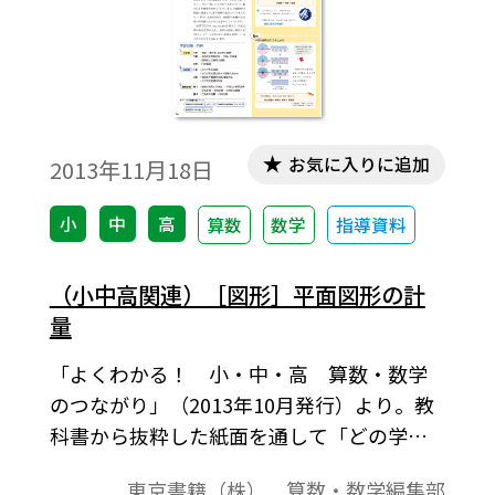
お気に入りに追加
2013年11月18日
小
中
高
算数
数学
指導資料
（小中高関連）［図形］平面図形の計
量
「よくわかる！ 小・中・高 算数・数学
のつながり」（2013年10月発行）より。教
科書から抜粋した紙面を通して「どの学年
で」「どんな内容を」「どのように学んで
東京書籍（株） 算数・数学編集部