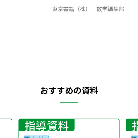
年）2002年８月発行より。2002年２月から
東京書籍（株） 数学編集部
３月にかけて行われた公立高校の入試問題
のうち，計算問題(図形の求答問題も含む)だ
けを，教科書の単元にあわせて収録したも
のです。
おすすめの資料
指導資料