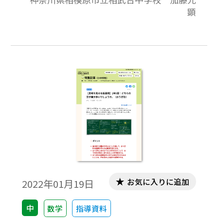
テンツを活用した授業のひと工夫をご紹介
顕
します。①数学が使われている身近な教材で
生徒の意欲を高める。②映像教材で実験を
簡略化し、生徒の理解を支援できる。③ま
とめ
お気に入りに追加
2022年01月19日
中
数学
指導資料