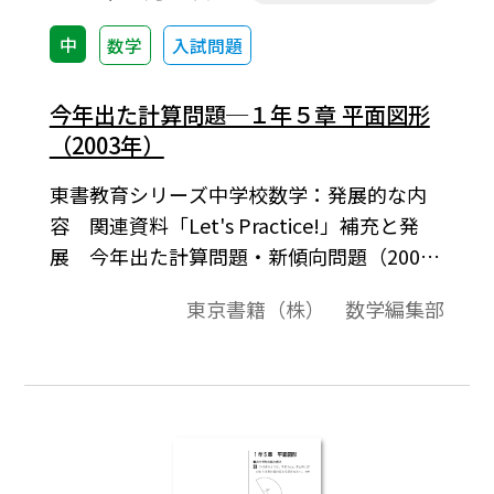
中
数学
入試問題
今年出た計算問題─１年５章 平面図形
（2003年）
東書教育シリーズ中学校数学：発展的な内
容 関連資料「Let's Practice!」補充と発
展 今年出た計算問題・新傾向問題（2003
年）2003年9月発行より。この問題は，
東京書籍（株） 数学編集部
2003年２月から３月にかけて行われた公立
高校の入試問題のうち，計算問題(図形の求
答問題も含む)だけを，教科書の単元にあわ
せて収録したものです。