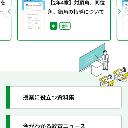
さを
【2年4章】対頂角、同位
よ
角、錯角の指導について
中
数学
授業に役立つ資料集
今がわかる教育ニュース