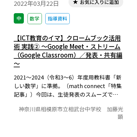
お気に入りに追加
2022年03月22日
中
数学
指導資料
【ICT教育のイマ】クロームブック活用
術 実践② ～Google Meet・ストリーム
（Google Classroom）／発表・共有編
～
2021～2024（令和3～6）年度用教科書「新
しい数学」に準拠。（math connect「特集
記事」）今回は、生徒発表のスムーズでわ
かりやすい共有方法をご紹介します。①自分
神奈川県相模原市立相武台中学校 加藤光
のプリントを使うから、説明する側も聞く
顕
側もわかりやすい②多様な考え方をたくさ
ん共有できる③生徒の振り返り（自己評
価）や教員のパフォーマンス評価の一助に