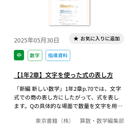
お気に入りに追加
2025年05月30日
中
数学
指導資料
【1年2章】文字を使った式の表し方
「新編 新しい数学」1年2章p.70では、文字
式での商の表し方にしたがって、式を表し
ます。Qの具体的な場面で数量を文字を用い
て表してから、文字の表し方のきまりを扱
東京書籍（株） 算数・数学編集部
っています。最初から文字使用のきまりを示
してしまうと、形式的な練習になることが