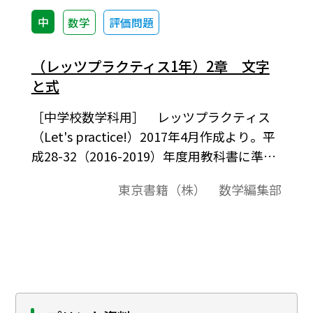
中
数学
評価問題
（レッツプラクティス1年）2章 文字
と式
［中学校数学科用］ レッツプラクティス
（Let's practice!）2017年4月作成より。平
成28-32（2016-2019）年度用教科書に準拠
した，計算問題を中心とした評価問題例で
東京書籍（株） 数学編集部
す。ワード文書ファイルは，お使いのPCに
「Tosho数式エディタ」（無償）をインスト
ールしていただくと，ワードの問題データ
中の数式を正しく表示したり，数値や式を
編集したりすることが可能となります。