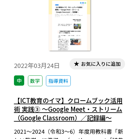
の表現や読み取り」（小学校：場面の表
現、□を使った式（未知数）、文字を使っ
た式（変数、未知数など）、中学校：方程
式の利用、1次式の計算（変数）、文字を使
った式（変数）、□を使った式（未知
数））です。
お気に入りに追加
2022年03月24日
中
数学
指導資料
【ICT教育のイマ】クロームブック活用
術 実践③ ～Google Meet・ストリーム
（Google Classroom）／記録編～
2021～2024（令和3～6）年度用教科書「新