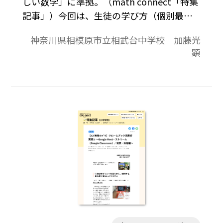
しい数学」に準拠。（math connect「特集
記事」）今回は、生徒の学び方（個別最適
化と振り返り）で有効な方法をご紹介しま
神奈川県相模原市立相武台中学校 加藤光
す。①課題の解法を動画で記録するから自分
顕
のペースで見直せる。②自分の説明を自分
で見直すことで自己評価を行うことができ
る。③まとめ