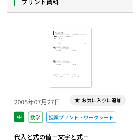
プリント資料
お気に入りに追加
2005年07月27日
中
数学
授業プリント・ワークシート
代入と式の値－文字と式－