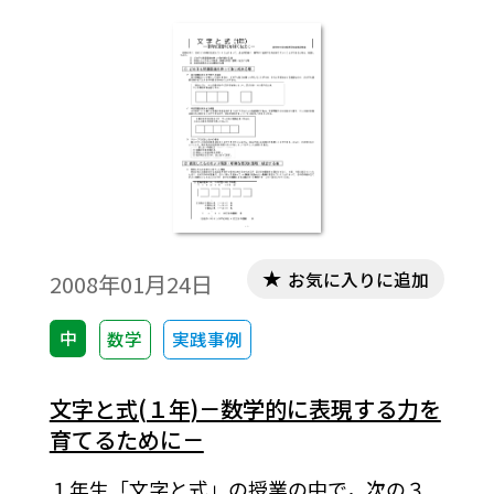
留意点（児童，生徒の実態，取り扱い上の
配慮）などで構成。
お気に入りに追加
2008年01月24日
中
数学
実践事例
文字と式(１年)－数学的に表現する力を
育てるために－
１年生「文字と式」の授業の中で，次の３