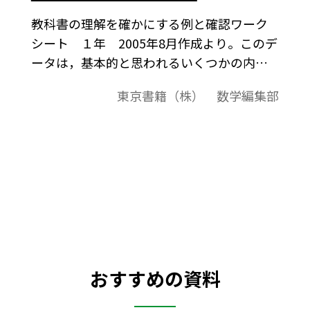
教科書の理解を確かにする例と確認ワーク
シート １年 2005年8月作成より。このデ
ータは，基本的と思われるいくつかの内容
について，理解をより確実なものにするた
東京書籍（株） 数学編集部
め，教科書の「例」，「問」を再構成して
ワークシート形式にまとめたものです。この
ワークシートでは，例のすぐ下に「確認」
問題を新たに設け，例の内容が理解できた
かどうかが確認できるようにしています。
「確認」問題では，例と同様な問題を取り
上げていますから，例に振り返って，つまず
き箇所を確認することができます。「確認」
問題の下の「問」は，ドリルをしたり，や
おすすめの資料
や難しい問題を考えたりするためのもので
す。基本的な内容の理解の徹底や，習熟に応