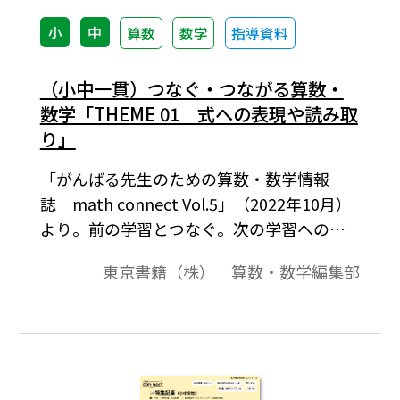
小
中
算数
数学
指導資料
（小中一貫）つなぐ・つながる算数・
数学「THEME 01 式への表現や読み取
り」
「がんばる先生のための算数・数学情報
誌 math connect Vol.5」（2022年10月）
より。前の学習とつなぐ。次の学習へのつ
ながりをつくる。今も昔も変わることな
東京書籍（株） 算数・数学編集部
く、先生方が大切にされていることです。統
合的・発展的な学びが注目される中、今号
では小・中で共通のテーマを設定し、あら
ためて学びのつながりに着目して教科書紙
面を見てみましょう。テーマ１は、「式へ