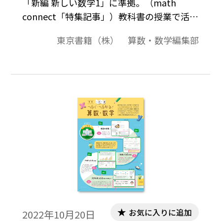
「新編 新しい数学1」に準拠。（math
connect「特集記事」）教科書の授業で活用
Dマークには、授業で利用できるデジタルコ
東京書籍（株） 算数・数学編集部
ンテンツを用意しています。この動画では、
コンテンツの効果的な活用方法をご紹介い
たします。ぜひ一度、コンテンツを活用して
みてください。
お気に入りに追加
2022年10月20日