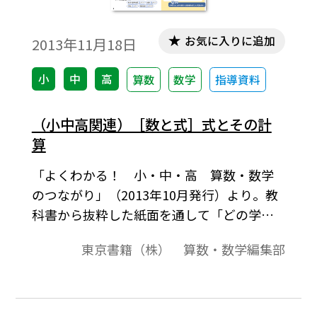
お気に入りに追加
2013年11月18日
小
中
高
算数
数学
指導資料
（小中高関連）［数と式］式とその計
算
「よくわかる！ 小・中・高 算数・数学
のつながり」（2013年10月発行）より。教
科書から抜粋した紙面を通して「どの学年
で」「どんな内容を」「どのように学んで
東京書籍（株） 算数・数学編集部
いるか」が概観できるようになっておりま
す。学習内容のつながりや扱いなどの概要の
説明，学習段階・学習内容の一覧，学習内
容に関する教科書紙面，学習内容に関する