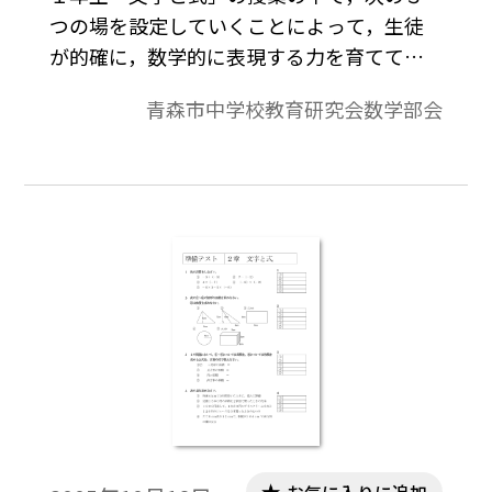
つの場を設定していくことによって，生徒
が的確に，数学的に表現する力を育ててい
くことができると考え，実践してみた。1.ど
青森市中学校教育研究会数学部会
の子も問題意識を持って取り組める場2.表現
したものをより簡潔・明瞭な表現に整理・
統合する場3.多様な表現のよさを体験する
場。