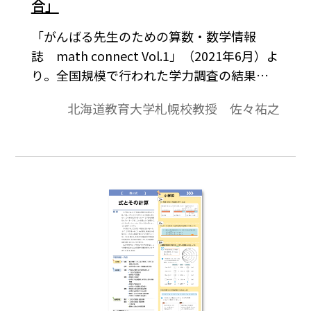
合」
「がんばる先生のための算数・数学情報
誌 math connect Vol.1」（2021年6月）よ
り。全国規模で行われた学力調査の結果を
細かく【Check（評価）】し、その後の
北海道教育大学札幌校教授 佐々祐之
【Action（改善）】、【Plan（計画）】、
そして実際の授業にあたる【Do（実行）】
につながる教育の PDCA サイクルをご提案
いたします。