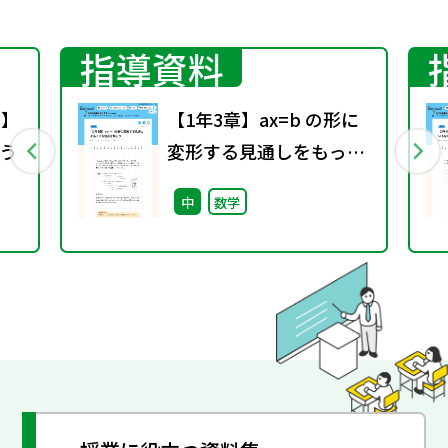
じた授業の際などにご活用いただければ幸
いです。
指導資料
）】
【1年3章】ax=b の形に
う
変形する見通しをもって
方程式を解こう
中
数学