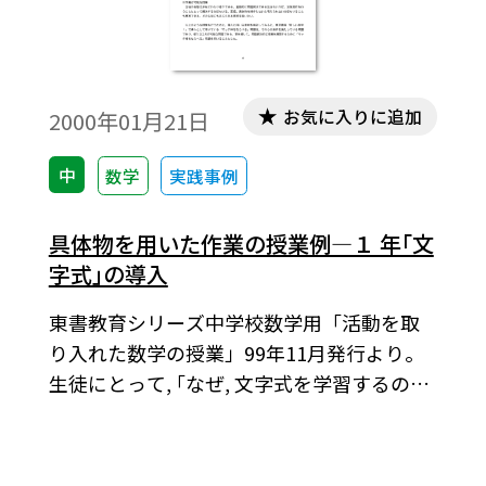
お気に入りに追加
2000年01月21日
中
数学
実践事例
具体物を用いた作業の授業例―１ 年｢文
字式｣の導入
東書教育シリーズ中学校数学用「活動を取
り入れた数学の授業」99年11月発行より。
生徒にとって, ｢なぜ, 文字式を学習するのだ
ろう｣という疑問もあるだろうし, ｢文字式の
意味がわからない｣, ｢文字式を学習しようと
いう意欲を感じられない｣という気持ちのま