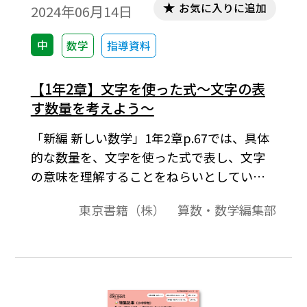
お気に入りに追加
2024年06月14日
中
数学
指導資料
【1年2章】文字を使った式～文字の表
す数量を考えよう～
「新編 新しい数学」1年2章p.67では、具体
的な数量を、文字を使った式で表し、文字
の意味を理解することをねらいとしていま
す。例1、問1では、具体的な数量を文字を
東京書籍（株） 算数・数学編集部
使って表します。問2では、問1で文字を使
って表した式の中の文字にどんな数が入る
かを考えます。…