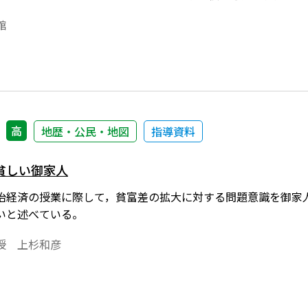
館
高
地歴・公民・地図
指導資料
貧しい御家人
治経済の授業に際して，貧富差の拡大に対する問題意識を御家
いと述べている。
授 上杉和彦