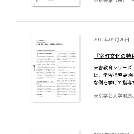
東京書籍（株） 
点化できる題材で
2011年05月26日
「室町文化の特
東書教育シリーズ
は，学習指導要領
な例を挙げて指導
ることである。
東京学芸大学附属