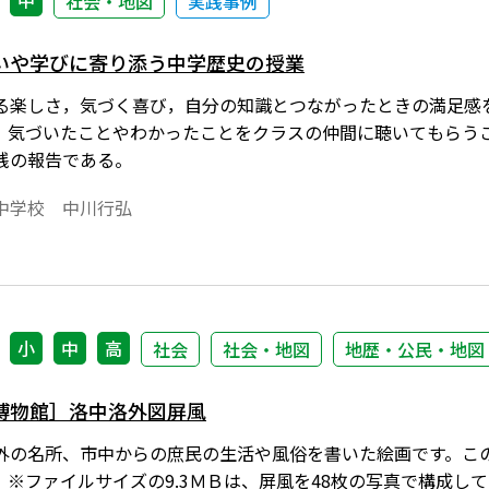
中
社会・地図
実践事例
いや学びに寄り添う中学歴史の授業
る楽しさ，気づく喜び，自分の知識とつながったときの満足感
，気づいたことやわかったことをクラスの仲間に聴いてもらう
践の報告である。
中学校 中川行弘
小
中
高
社会
社会・地図
地歴・公民・地図
博物館］洛中洛外図屏風
外の名所、市中からの庶民の生活や風俗を書いた絵画です。こ
。※ファイルサイズの9.3ＭＢは、屏風を48枚の写真で構成し