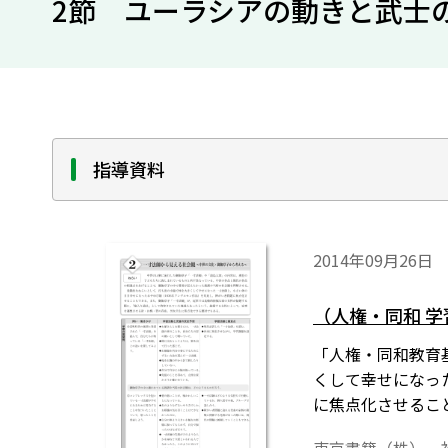
2節 ユーラシアの動きと武士
指導資料
2014年09月26日
（人権・同和 
「人権・同和教育
くして幸せになっ
に焦点化させるこ
具」として持参さ