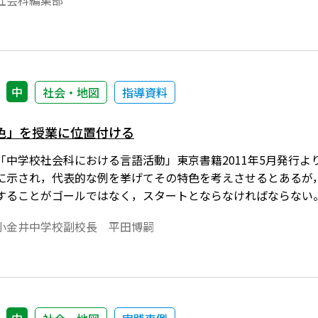
社会科編集部
もある。
中
社会・地図
指導資料
色」を授業に位置付ける
「中学校社会科における言語活動」東京書籍2011年5月発行
に示され，代表的な例を挙げてその特色を考えさせるとあるが
することがゴールではなく，スタートとならなければならない
小金井中学校副校長 平田博嗣