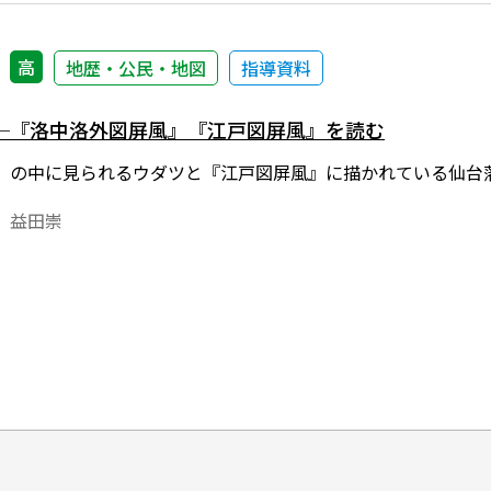
高
地歴・公民・地図
指導資料
─『洛中洛外図屏風』『江戸図屏風』を読む
』の中に見られるウダツと『江戸図屏風』に描かれている仙台
 益田崇