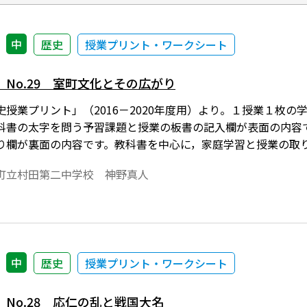
中
歴史
授業プリント・ワークシート
No.29 室町文化とその広がり
史授業プリント」（2016－2020年度用）より。１授業１枚
科書の太字を問う予習課題と授業の板書の記入欄が表面の内容
り欄が裏面の内容です。教科書を中心に，家庭学習と授業の取
なっています。
町立村田第二中学校 神野真人
中
歴史
授業プリント・ワークシート
No.28 応仁の乱と戦国大名