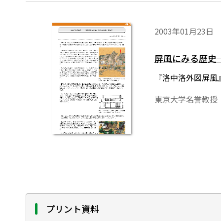
2003年01月23日
屏風にみる歴史
『洛中洛外図屏風
東京大学名誉教授
プリント資料