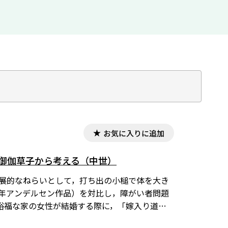
お気に入りに追加
・御伽草子から考える（中世）
発展的なねらいとして，打ち出の小槌で体を大き
6年アンデルセン作品）を対比し，障がい者問題
裕福な家の女性が結婚する際に，「嫁入り道
連想させる針・お椀・箸の存在。男女共生に焦