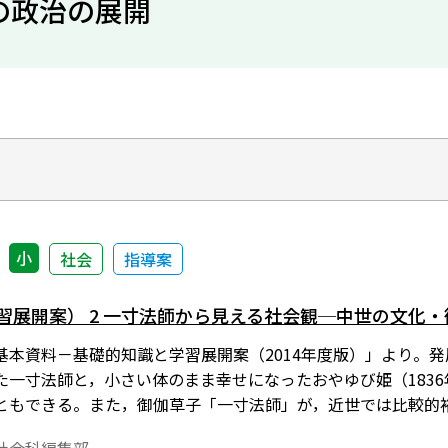
の政治の展開
小
社会
指導案
学習展開案） 2 一寸法師から見える社会観─中世の文化
基本資料－基礎的知識と学習展開案（2014年度版）」より。
た一寸法師と，小さい体のまま幸せになったおやゆび姫（183
ともできる。また，御伽草子「一寸法師」が，近世では比較的
れていた地域もあったという。結婚する女性にとって，家事を