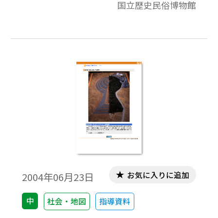
国立歴史民俗博物館
型化して祭儀用となる。（資料写真は国立
歴史民俗博物館所蔵、大分県上原遺跡出土
のもの）
お気に入りに追加
2004年06月23日
中
社会・地図
指導資料