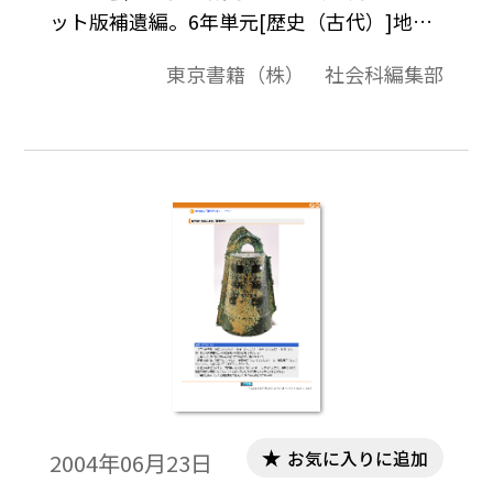
ット版補遺編。6年単元[歴史（古代）]地域
事例補遺版。「新編 新しい社会 教師用
東京書籍（株） 社会科編集部
指導書 地域事例編」は，5･6年の内容に該
当する地域事例を収集し，単元ごとに，全
国各地の代表的な地域事例の概要と教材と
しての意義，指導上の留意点等をまとめて
います。ここでは，その「ネット版補遺編」
として，指導書本編には掲載できなかった
全国各地の優れた地域事例を本編と同じ形
式で紹介します。
お気に入りに追加
2004年06月23日