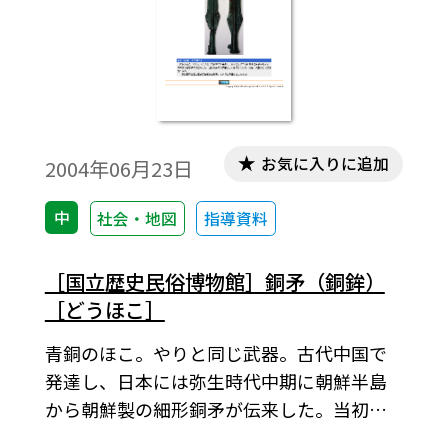
じょう）を祈り祭るための祭祀とする考え
方などがある。（資料写真は国立歴史民俗
博物館所蔵、兵庫県生駒遺跡出土のもの）
お気に入りに追加
2004年06月23日
中
社会・地図
指導資料
［国立歴史民俗博物館］銅矛（銅鉾）
［どうほこ］
青銅のほこ。やりと同じ武器。古代中国で
発達し、日本には弥生時代中期に朝鮮半島
から朝鮮製の細形銅矛が伝来した。当初は
実用の武器として使用されたが、次第に大