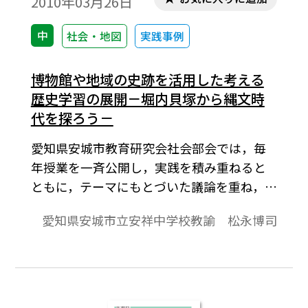
2010年03月26日
中
社会・地図
実践事例
博物館や地域の史跡を活用した考える
歴史学習の展開－堀内貝塚から縄文時
代を探ろう－
愛知県安城市教育研究会社会部会では，毎
年授業を一斉公開し，実践を積み重ねると
ともに，テーマにもとづいた議論を重ね，研
究を深めてきた。その結果，①五感を伴う
愛知県安城市立安祥中学校教諭 松永博司
見学・調査活動が学ぶ意欲を高めること，
②疑問や関心を捉えた上で見学や話し合い
の場を設定することが効果的であること，
③適切な地域教材の開発によって，仲間や
地域との共存意識を高めることができるこ