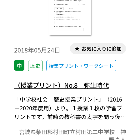
お気に入りに追加
2018年05月24日
中
歴史
授業プリント・ワークシート
（授業プリント）No.8 弥生時代
「中学校社会 歴史授業プリント」（2016
－2020年度用）より。１授業１枚の学習プ
リントです。前時の教科書の太字を問う復習
課題，本時の教科書の太字を問う予習課題
宮城県柴田郡村田町立村田第二中学校 神
と授業の板書の記入欄が表面の内容です。教
野真人