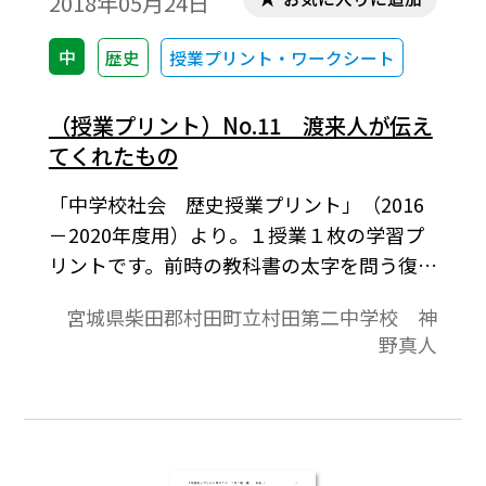
2018年05月24日
中
歴史
授業プリント・ワークシート
（授業プリント）No.11 渡来人が伝え
てくれたもの
「中学校社会 歴史授業プリント」（2016
－2020年度用）より。１授業１枚の学習プ
リントです。前時の教科書の太字を問う復習
課題，本時の教科書の太字を問う予習課題
宮城県柴田郡村田町立村田第二中学校 神
と授業の板書の記入欄が表面の内容です。教
野真人
科書の授業課題をもとにした作文記入欄，
授業の振り返り欄が裏面の内容です。教科書
を中心に，家庭学習と授業の取り組みが１
枚におさまっており，指導者にとっては授
業の略案にもなっています。