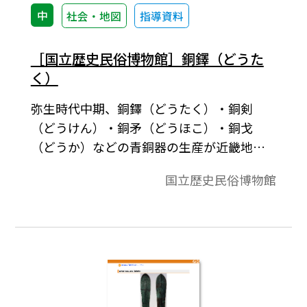
中
社会・地図
指導資料
［国立歴史民俗博物館］銅鐸（どうた
く）
弥生時代中期、銅鐸（どうたく）・銅剣
（どうけん）・銅矛（どうほこ）・銅戈
（どうか）などの青銅器の生産が近畿地方
以西の各地ではじまる。写真は、兵庫県神
国立歴史民俗博物館
戸市生駒遺跡出土の銅鐸で、高さ52.8ｃｍ。
銅鐸の名称は、和銅６年（713年）「続日本
紀（しょくにほんぎ）」と「扶桑略記（ふ
こうりゃっき）」天智天皇７年（668年）に
みられる。銅鐸の用途については、農耕祭
祀のための「鐘（かね）」とする考え方
や、地中に埋めて、地霊や穀物の豊穣（ほう