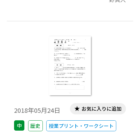
科書の授業課題をもとにした作文記入欄，
授業の振り返り欄が裏面の内容です。教科書
を中心に，家庭学習と授業の取り組みが１
枚におさまっており，指導者にとっては授
業の略案にもなっています。
お気に入りに追加
2018年05月24日
中
歴史
授業プリント・ワークシート