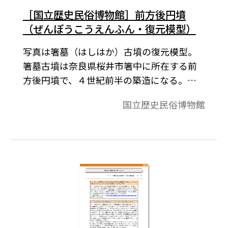
［国立歴史民俗博物館］前方後円墳
（ぜんぽうこうえんふん・復元模型）
写真は箸墓（はしはか）古墳の復元模型。
箸墓古墳は奈良県桜井市箸中に所在する前
方後円墳で、４世紀前半の築造になる。全
長は約276m、後円部径約156m・前方部約
国立歴史民俗博物館
126mの巨大古墳で、前方部は約２分の１の
所で急に広角度になるという、前期古墳特
有の特徴を有している。（写真提供：国立
歴史民俗博物館）