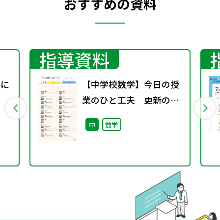
おすすめの資料
指導資料
義に
【中学校数学】今日の授
業のひと工夫 更新のお
知らせ
中
数学