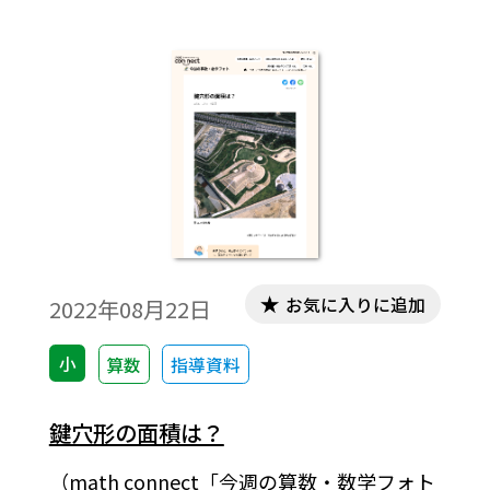
6 #比例 #相似な図形 #数学史 #比 #
比例式
お気に入りに追加
2022年08月22日
小
算数
指導資料
鍵穴形の面積は？
（math connect「今週の算数・数学フォト