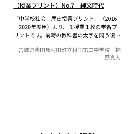
（授業プリント）No.7 縄文時代
「中学校社会 歴史授業プリント」（2016
－2020年度用）より。１授業１枚の学習プ
リントです。前時の教科書の太字を問う復習
課題，本時の教科書の太字を問う予習課題
宮城県柴田郡村田町立村田第二中学校 神
と授業の板書の記入欄が表面の内容です。教
野真人
科書の授業課題をもとにした作文記入欄，
授業の振り返り欄が裏面の内容です。教科書
を中心に，家庭学習と授業の取り組みが１
枚におさまっており，指導者にとっては授
業の略案にもなっています。