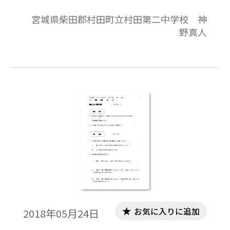
課題，本時の教科書の太字を問う予習課題
宮城県柴田郡村田町立村田第二中学校 神
と授業の板書の記入欄が表面の内容です。教
野真人
科書の授業課題をもとにした作文記入欄，
授業の振り返り欄が裏面の内容です。教科書
を中心に，家庭学習と授業の取り組みが１
枚におさまっており，指導者にとっては授
業の略案にもなっています。
お気に入りに追加
2018年05月24日