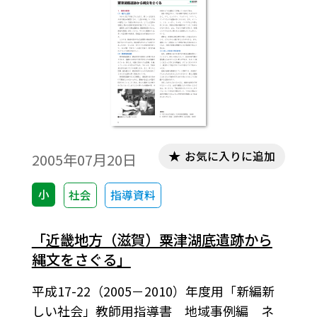
と，④地域講師の効果的活用が子どもたち
に楽しさを与えるとともに，数多くの発見
をさせることが分かってきた。
お気に入りに追加
2005年07月20日
小
社会
指導資料
「近畿地方（滋賀）粟津湖底遺跡から
縄文をさぐる」
平成17-22（2005－2010）年度用「新編新
しい社会」教師用指導書 地域事例編 ネ