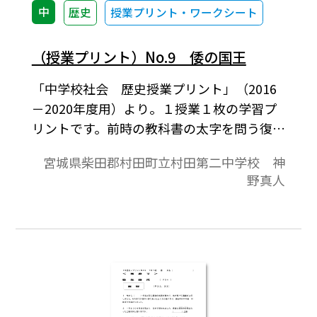
中
歴史
授業プリント・ワークシート
（授業プリント）No.9 倭の国王
「中学校社会 歴史授業プリント」（2016
－2020年度用）より。１授業１枚の学習プ
リントです。前時の教科書の太字を問う復習
課題，本時の教科書の太字を問う予習課題
宮城県柴田郡村田町立村田第二中学校 神
と授業の板書の記入欄が表面の内容です。教
野真人
科書の授業課題をもとにした作文記入欄，
授業の振り返り欄が裏面の内容です。教科書
を中心に，家庭学習と授業の取り組みが１
枚におさまっており，指導者にとっては授
業の略案にもなっています。