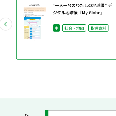
に
“一人一台のわたしの地球儀” デ
編～
ジタル地球儀『My Globe』
中
社会・地図
指導資料