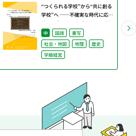
“つくられる学校”から“共に創る
学校”へ ──不確実な時代に応
答する小津中の実践 第二回 「学
校のコンパス」生徒が創る学校
中
国語
書写
の最上位方針
社会・地図
地理
歴史
学級経営