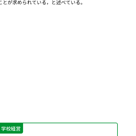
ことが求められている，と述べている。
学校経営
学