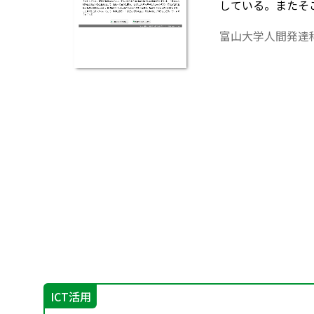
している。またそ
富山大学人間発達
ICT活用