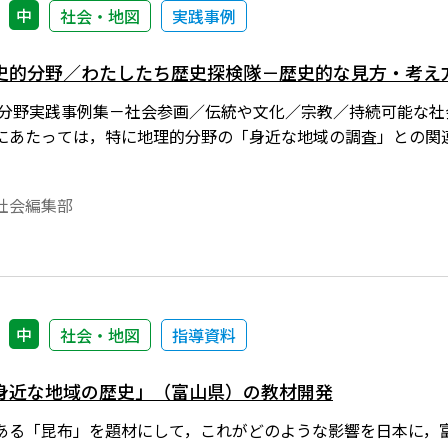
中
社会・地図
実践事例
史的分野／わたしたち歴史探検隊－歴史的な見方・考え
３分野実践事例集－社会参画／伝統や文化／宗教／持続可能な社会
にあたっては，特に地理的分野の「身近な地域の調査」との関
社会編集部
中
社会・地図
指導資料
身近な地域の歴史」（富山県）の教材開発
ある「昆布」を題材にして，これがどのような影響を日本に，