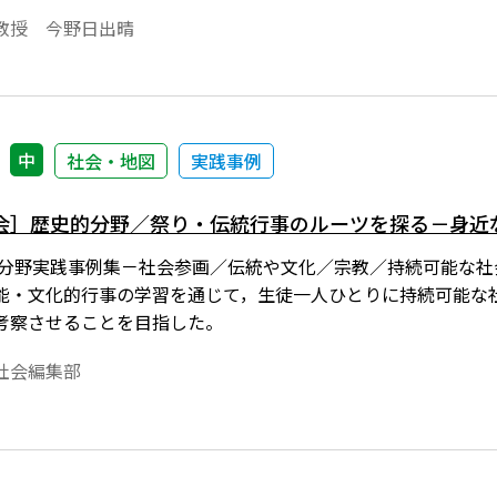
教授 今野日出晴
中
社会・地図
実践事例
会］歴史的分野／祭り・伝統行事のルーツを探る－身近
３分野実践事例集－社会参画／伝統や文化／宗教／持続可能な社会
能・文化的行事の学習を通じて，生徒一人ひとりに持続可能な
考察させることを目指した。
社会編集部