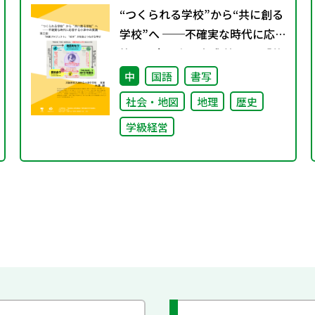
“つくられる学校”から“共に創る
学校”へ ──不確実な時代に応
答する小津中の実践 第三回 「共
創プロジェクト」“好き”が社会
中
国語
書写
とつながる学び
社会・地図
地理
歴史
学級経営