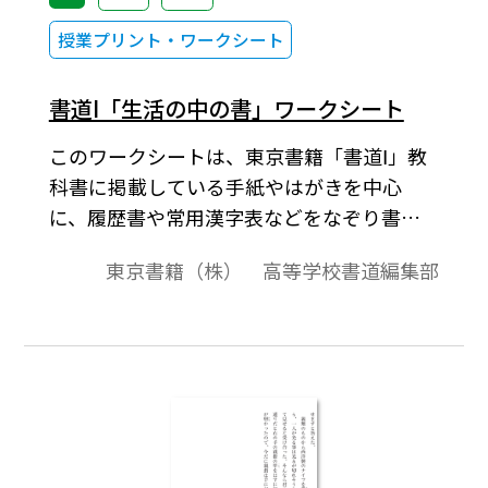
授業プリント・ワークシート
書道I「生活の中の書」ワークシート
このワークシートは、東京書籍「書道Ⅰ」教
科書に掲載している手紙やはがきを中心
に、履歴書や常用漢字表などをなぞり書き
にしたものと、練習用の枠をご用意してい
東京書籍（株） 高等学校書道編集部
ます。コピーして、鉛筆やペンでなぞってご
活用ください。