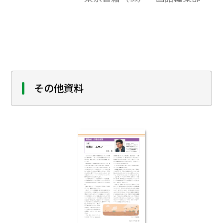
文）は，磨き抜かれた名文に触れるととも
に，言葉の響きやリズムを味わいながら言
語感覚を養う「音読」や「暗唱」の素材と
しても，ご活用いただけるものです。作品の
解説を収めた資料（解説編）は，代表的な
日本の作家について知るとともに，「読
書」へのいざないとして，生徒が自分で本
その他資料
に手を伸ばすきっかけにもなるよう，配慮さ
れたものです。原文と解説をペアにして，プ
リントして教室でお配りいただくか，ある
いは教室内や廊下等にご提示いただくなど
して，ご利用ください。＊閲覧・印刷の
み。