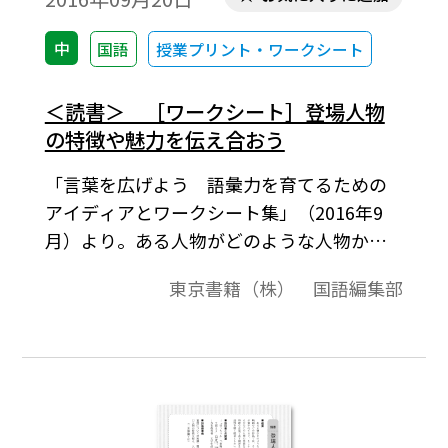
中
国語
授業プリント・ワークシート
＜読書＞ ［ワークシート］登場人物
の特徴や魅力を伝え合おう
「言葉を広げよう 語彙力を育てるための
アイディアとワークシート集」（2016年9
月）より。ある人物がどのような人物かを
表す言葉は数多くある。小説や映画などの
東京書籍（株） 国語編集部
作品では、それぞれの人物の具体的な行動
や会話などが描かれており、そこからはさ
まざまな心情とともに、性格や考え方など
の人物の特徴を読み取ることができる。こ
れらの特徴を的確な言葉で表す練習を行う
ことで、人物像を表す語彙を増やし、語感