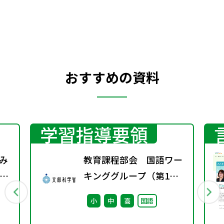
おすすめの資料
学習指導要領
み
教育課程部会 国語ワー
ぐ
キンググループ（第1
対
回） 配付資料
小
中
高
国語