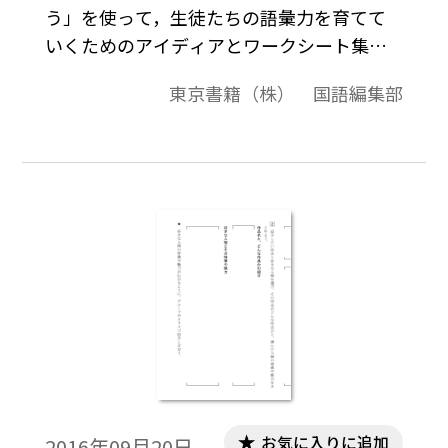
う」を使って，生徒たちの語彙力を育てて
いくためのアイディアとワークシート集で
す。 「国語科のふだんの学習の中で」「語
東京書籍（株） 国語編集部
彙に関する特設単元で」「帯単元や日常生
活で」の三つの切り口で，多様な実践のア
イディアを提示しています。 なお，「言葉
を広げよう」は，「新編 新しい国語」
［平成28-31（2016-2019）年度用］に掲載
していますが，本冊子にも転載しているた
め，ご使用中の教科書にかかわらず，コピ
ー・配付してご活用いただけます。 また，
冊子に加えて，ワークシートのWord・一太
郎データもご用意しました。
お気に入りに追加
2016年09月20日