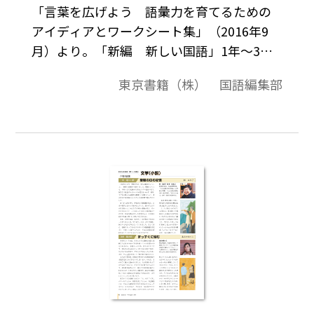
「言葉を広げよう 語彙力を育てるための
アイディアとワークシート集」（2016年9
月）より。「新編 新しい国語」1年～3年
の各巻末『基礎資料』の「言葉を広げよ
東京書籍（株） 国語編集部
う」に取り上げられている全文をエクセル
データにしたものです。加工・編集してご利
用ください。