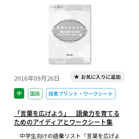
う」（３年の先取り）神奈川県平塚市立神
田中学校教諭 山根恵子２年「平家物語」
三重県四日市市立桜中学校教諭 佐藤英子
２年「平家物語」山口県山口市立平川中学
校教諭 濱崎美幸２年「小さな労働者」３
年「永久欠番」兵庫県山南町立山南中学校
教諭 伏田雅子３年「パンフレットを作ろ
う」熊本県菊陽町立武蔵ケ丘中学校教諭
古田亮３年「パンフレットを作ろう」宮城
お気に入りに追加
2016年09月26日
県古川市立古川中学校教諭 櫻井正昭３年
「効果的なスピーチ」石川県辰口町立辰口
中
国語
授業プリント・ワークシート
中学校教諭 大下佳宏３年「いちご同盟」
香川大学教育学部付属高松中学校教諭 山
「言葉を広げよう」 語彙力を育てる
下昌宏３年「万葉・古今・新古今」北海道
ためのアイディアとワークシート集
音更町立音更中学校教諭 松田ひろし
中学生向けの語彙リスト「言葉を広げよ