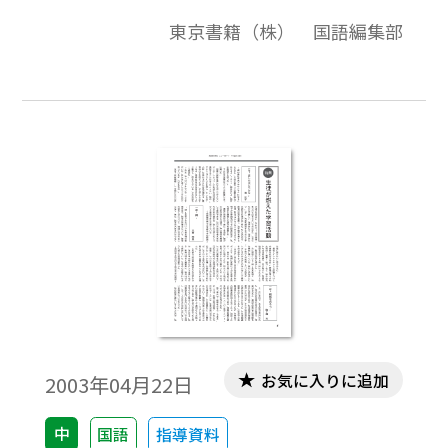
性」～情報を読み取り，活用する力を培う
東京書籍（株） 国語編集部
～，単元「根拠を示そう」～「書く目的」
と「書き甲斐」のある指導～，単元「カメ
レオン」～「行間を読む」ことで読む力を
培う～，テスト問題作成のポイント「竹取
物語」について。
お気に入りに追加
2003年04月22日
中
国語
指導資料