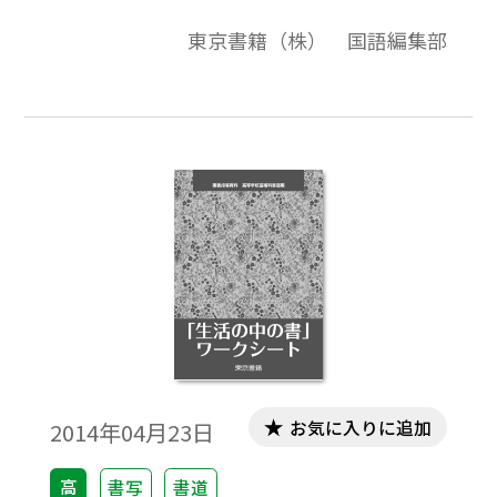
表す言葉は数多くある。小説や映画などの
東京書籍（株） 国語編集部
作品では、それぞれの人物の具体的な行動
や会話などが描かれており、そこからはさ
まざまな心情とともに、性格や考え方など
の人物の特徴を読み取ることができる。こ
れらの特徴を的確な言葉で表す練習を行う
ことで、人物像を表す語彙を増やし、語感
を磨く機会としたい。
お気に入りに追加
2014年04月23日
高
書写
書道