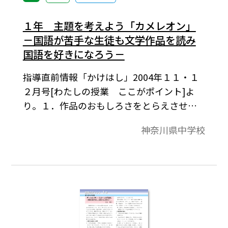
１年 主題を考えよう「カメレオン」
－国語が苦手な生徒も文学作品を読み
国語を好きになろう－
指導直前情報「かけはし」2004年１１・１
２月号[わたしの授業 ここがポイント]よ
り。１．作品のおもしろさをとらえさせよ
う。２．音読をしっかりさせる。３．題名
神奈川県中学校
の「カメレオン」から主題を捉えましょ
う。４．オチュメーロフがだれのどのこと
ばによって態度を変えたのかとらえさせ
る。