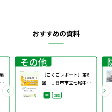
おすすめの資料
その他
新編
［こくごレポート］第8
資
回 廿日市市立七尾中学
校～「平和のバトン」を
中
国語
読んで～