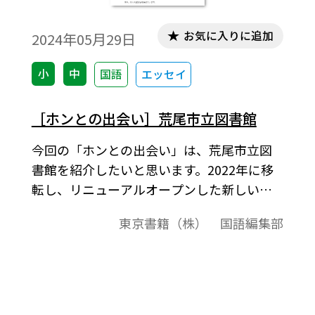
お気に入りに追加
2024年05月29日
小
中
国語
エッセイ
［ホンとの出会い］荒尾市立図書館
今回の「ホンとの出会い」は、荒尾市立図
書館を紹介したいと思います。2022年に移
転し、リニューアルオープンした新しい図
書館とのことですが、いったいどういう所
東京書籍（株） 国語編集部
なのでしょうか？ 早速取材に行ってきま
した！