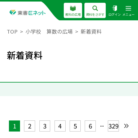
教科の広場
資料をさがす
ログイン
メニュー
TOP
小学校 算数の広場
新着資料
新着資料
...
1
2
3
4
5
6
329