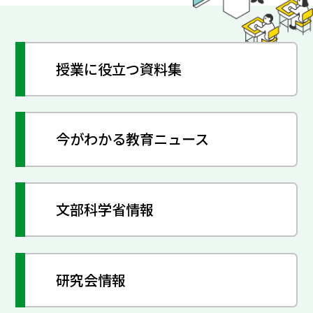
科・学年・小学校算数「新編 新しい算数」
準拠「単元カード」（3～6年生）・中学校
理科「新編 新しい科学」準拠「単元カー
ド」（1～3年生） なお、初回は上記教科・
授業に役立つ資料集
学年の1学期配当単元のみの公開になりま
す。2学期以降の単元については、順次公開
いたします。今後ともご指導、ご鞭撻を賜り
今がわかる教育ニュース
ますよう何卒よろしくお願い申しあげま
す。 ※2026年6月4日に開催された【東京書
籍×LoiLo】教科書と広がる学びのポートフ
ォリオ「ロイログ」リリースイベントアー
文部科学省情報
カイブ動画はこちら
研究会情報