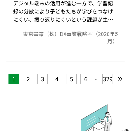
デジタル端末の活用が進む一方で、学習記
録の分散により子どもたちが学びをつなげ
にくい、振り返りにくいという課題が生ま
れています。単元カードを活用し、ロイロノ
東京書籍（株）DX事業戦略室（2026年5
ート・スクール上に学習記録を集約するこ
月）
とによって、子どもたちが自分の学びを見
通し、深め、次の学びに活す環境を実現し
ます。 単元カードを含む、ロイログの詳細
については、下記をご参照ください。学び
のポートフォリオ「ロイログ」の活用方法
...
1
2
3
4
5
6
329
～ デジタル上で、学習を整理する・振り返
る・つなげる ～また、ロイロノート・スク
ールへのデータの取り込み方については下
記をご参照ください。ロイロノート・スク
ールのデータを新しい学校でも使う方法
（ノートデータのインポート方法） 対象教