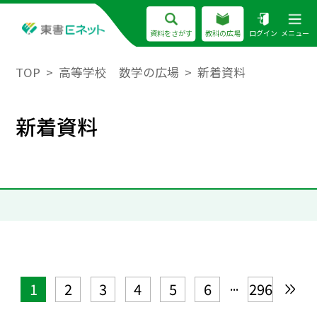
資料をさがす
教科の広場
ログイン
メニュー
TOP
高等学校 数学の広場
新着資料
新着資料
...
1
2
3
4
5
6
296