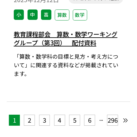
小
中
高
算数
数学
教育課程部会 算数・数学ワーキング
グループ（第3回） 配付資料
「算数・数学科の目標と見方・考え方につ
いて」に関連する資料などが掲載されてい
ます。
...
1
2
3
4
5
6
296