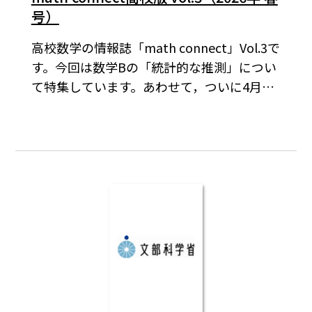
号）
高校数学の情報誌「math connect」Vol.3で
す。今回は数学Bの「統計的な推測」につい
て特集しています。あわせて，ついに4月よ
りサービス開始されましたプリント作成ツ
ール「Q.Bank」の使い方も紹介していま
す。また，教科書編集委員会代表の志甫淳先
生のインタビューや，長崎大学の中川幸久
先生のインタビューも掲載しています。 巻
頭インタビュー：編集委員会代表インタビ
ュー 「数学の自由を楽しむ」 教科書編
集委員会代表 志甫 淳 インタビュー
「『受験生へのメッセージ』としての入試
問題」 長崎大学 中川 幸久 プリント作成
ツール つかってみよう！ Q.Bank 特