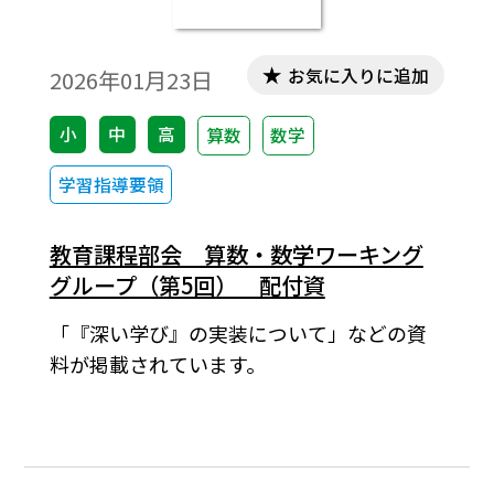
お気に入りに追加
2026年01月23日
小
中
高
算数
数学
学習指導要領
教育課程部会 算数・数学ワーキング
グループ（第5回） 配付資
「『深い学び』の実装について」などの資
料が掲載されています。