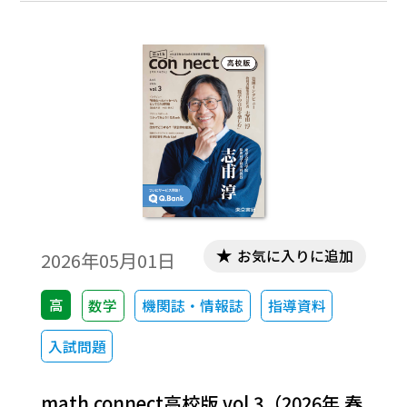
お気に入りに追加
2026年05月01日
高
数学
機関誌・情報誌
指導資料
入試問題
math connect高校版 vol.3（2026年 春