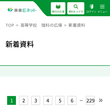
教科の広場
資料をさがす
ログイン
メニュー
TOP
高等学校 理科の広場
新着資料
新着資料
...
1
2
3
4
5
6
229