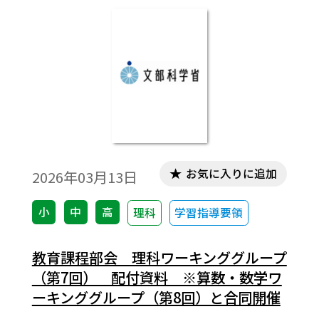
生方で行った座談会の模様をお伝えします。
連載企画の「看図アプローチで授業を動か
す」は3回目となりました。今回は、生成AI
を利用した教材作成と活用を物理を事例に
お伝えします。特集１ 令和9年教科書改訂
にあたり 物理は「どこ」にある？ 秋本
祐希（イラストレーター・科学コミュニケ
ーター、higgstan.com） 有機化合物の不飽
和度について 卜部庸（上宮太子高等学
お気に入りに追加
2026年03月13日
校） お待たせしました『改訂 生物』『スタ
ンダード生物』 東京書籍理科編集部生物
小
中
高
理科
学習指導要領
チーム特集２ 田部眞哉 先生のための生
物教室近年の生物教育を考える！ 東京書
教育課程部会 理科ワーキンググループ
籍理科編集部 シリーズ：看図アプローチで
（第7回） 配付資料 ※算数・数学ワ
授業を動かす③高校物理における看図アプ
ーキンググループ（第8回）と合同開催
ローチ実践―生成AIを利用した教材作成と活