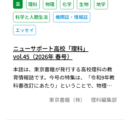
高
理科
物理
化学
生物
地学
科学と人間生活
機関誌・情報誌
エッセイ
ニューサポート高校「理科」
vol.45（2026年 春号）
本誌は、東京書籍が発行する高校理科の教
育情報誌です。今号の特集は、「令和9年教
科書改訂にあたり」ということで、物理、
化学、生物の令和9年教科書にかかわる話題
東京書籍（株） 理科編集部
を特集しました。また、特集2では、毎年、
新しい知見が話題となる生物について、授
業でどのように取り上げていったらよい
か、予備校講師の田部眞哉先生と高校の先