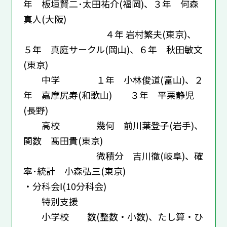
年 板垣賢二･太田祐介(福岡)、３年 何森
真人(大阪)
４年 岩村繁夫(東京)、
５年 真庭サークル(岡山)、６年 秋田敏文
(東京)
中学 １年 小林俊道(富山)、２
年 嘉摩尻寿(和歌山) ３年 平栗静児
(長野)
高校 幾何 前川葉登子(岩手)、
関数 髙田貴(東京)
微積分 吉川徹(岐阜)、確
率･統計 小森弘三(東京)
・分科会Ⅰ(10分科会)
特別支援
小学校 数(整数・小数)、たし算・ひ