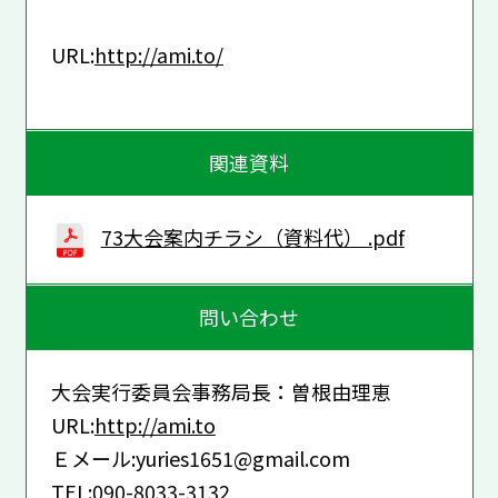
URL:
http://ami.to/
関連資料
73大会案内チラシ（資料代） .pdf
問い合わせ
大会実行委員会事務局長：曽根由理恵
URL:
http://ami.to
Ｅメール:yuries1651@gmail.com
TEL:090-8033-3132