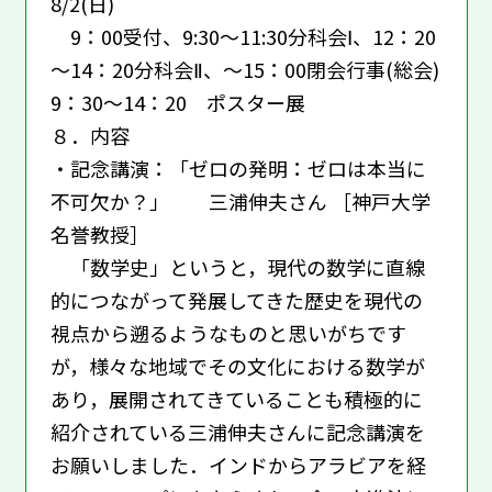
8/2(日)
9：00受付、9:30～11:30分科会Ⅰ、12：20
～14：20分科会Ⅱ、～15：00閉会行事(総会)
9：30～14：20 ポスター展
８．内容
・記念講演：「ゼロの発明：ゼロは本当に
不可欠か？」 三浦伸夫さん ［神戸大学
名誉教授］
「数学史」というと，現代の数学に直線
的につながって発展してきた歴史を現代の
視点から遡るようなものと思いがちです
が，様々な地域でその文化における数学が
あり，展開されてきていることも積極的に
紹介されている三浦伸夫さんに記念講演を
お願いしました．インドからアラビアを経