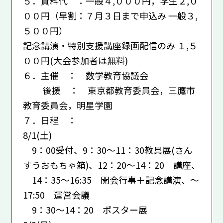
５．資料代 ：一般４,０００円，学生２,０
００円（早割：７月３日まで申込み 一般３,
５００円）
記念講演・特別支援講座録画配信のみ １,５
００円(大会参加者は無料)
６．主催 ： 数学教育協議会
後援 ： 東京都教育委員会，三鷹市
教育委員会，明星学園
７．日程 ：
8/1(土)
9：00受付、9：30～11：30教具展(さん
すうおもちゃ箱)、12：20～14：20 講座、
14：35～16:35 開会行事＋記念講演、～
17:50 運営会議
9：30～14：20 ポスター展