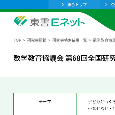
総合トップ
企
TOP
研究会情報
研究会検索結果一覧
数学教育協議
数学教育協議会 第68回全国研
テーマ
子どもとつく
〜なぜなぜ・