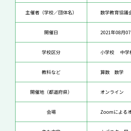
主催者（学校／団体名）
数学教育協議
開催日
2021年08月07
学校区分
小学校 中
教科など
算数 数
開催地（都道府県）
オンライ
会場
Zoomによる