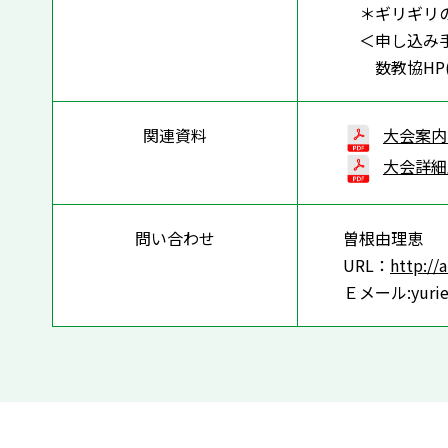
＊ギリギリの
＜申し込み
数教協HP
関連資料
大会案内：e
大会詳細版：
問い合わせ
曽根由理恵
URL：
http://
Ｅメール:yurie-