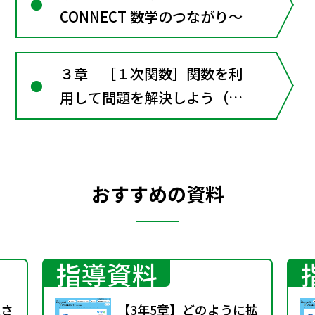
CONNECT 数学のつながり～
３章 ［１次関数］関数を利
用して問題を解決しよう（章
全体にかかわる資料）
おすすめの資料
指導資料
速さ
【3年5章】どのように拡