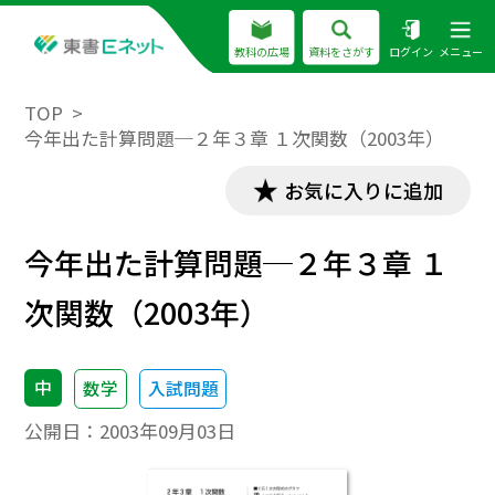
教科の広場
資料をさがす
ログイン
メニュー
TOP
今年出た計算問題─２年３章 １次関数（2003年）
お気に入りに追加
今年出た計算問題─２年３章 １
次関数（2003年）
中
数学
入試問題
公開日：
2003年09月03日