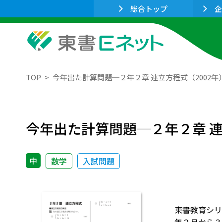
総合トップ
企
TOP
今年出た計算問題─２年２章 連立方程式（2002年
今年出た計算問題─２年２章 連
中
数学
入試問題
東書教育シリー