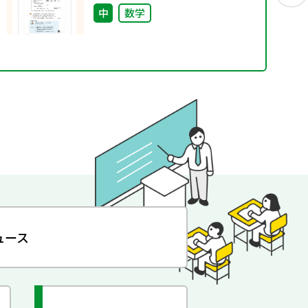
中
数学
ュース