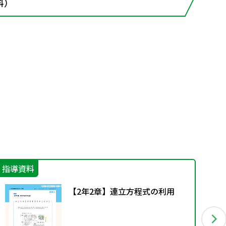
料）
指導資料
指
【2年2章】連立方程式の利用