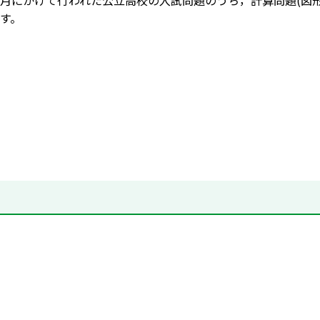
月にかけて行われた公立高校の入試問題のうち，計算問題(図
す。