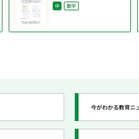
中
数学
今がわかる教育ニ