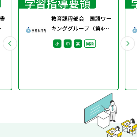
学習指導要領
書
教育課程部会 国語ワー
春
キンググループ（第4
回） 配付資料
小
中
高
国語