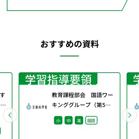
おすすめの資料
学習指導要領
す
教育課程部会 国語ワー
）配
キンググループ（第5
回） 配付資料
小
中
高
国語