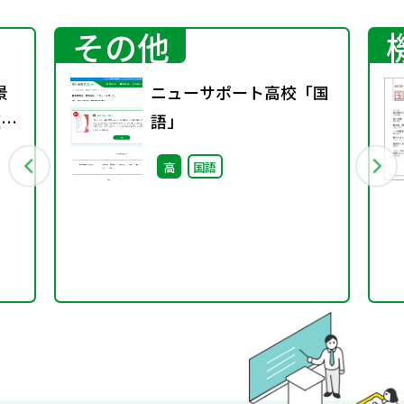
その他
景
ニューサポート高校「国
題
語」
高
国語