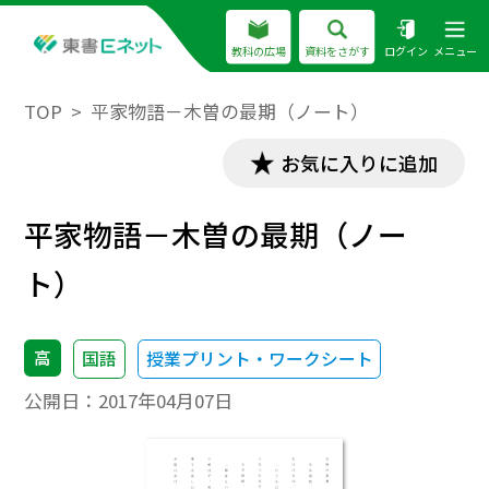
教科の広場
資料をさがす
ログイン
メニュー
TOP
平家物語－木曽の最期（ノート）
お気に入りに追加
平家物語－木曽の最期（ノー
ト）
高
国語
授業プリント・ワークシート
公開日：
2017年04月07日