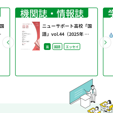
機関誌・情報誌
国
ニューサポート高校「国
春
語」vol.44（2025年 秋
号）
高
国語
エッセイ