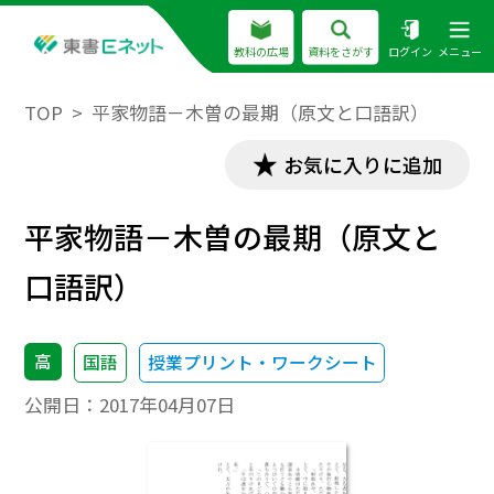
教科の広場
資料をさがす
ログイン
メニュー
TOP
平家物語－木曽の最期（原文と口語訳）
お気に入りに追加
平家物語－木曽の最期（原文と
口語訳）
高
国語
授業プリント・ワークシート
公開日：
2017年04月07日