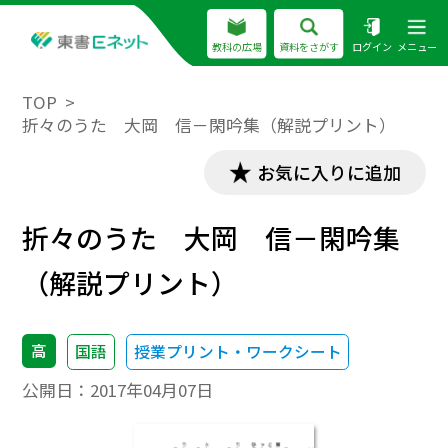
教科の広場
資料をさがす
ログイン
メニュー
TOP
折々のうた 大岡 信－閑吟集（解説プリント）
お気に入りに追加
折々のうた 大岡 信－閑吟集
（解説プリント）
高
国語
授業プリント・ワークシート
公開日：
2017年04月07日