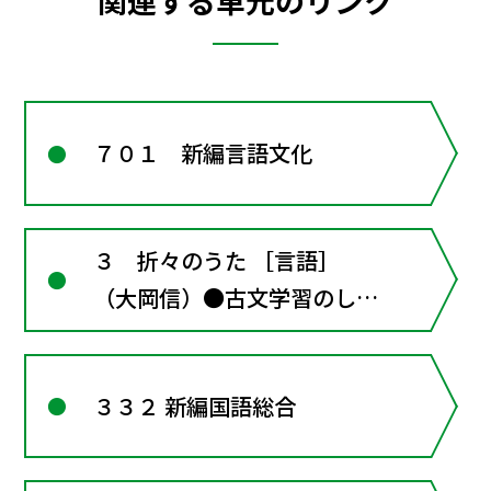
関連する単元のリンク
７０１ 新編言語文化
３ 折々のうた ［言語］
（大岡信）●古文学習のしる
べ５･･･和歌〔言語活動〕短
歌を作る
３３２ 新編国語総合