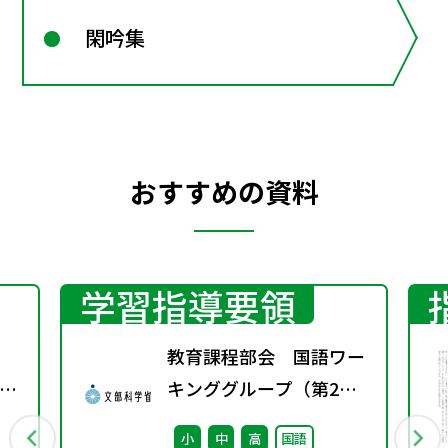
閑吟集
おすすめの資料
学習指導要領
教育課程部会 国語ワー
示
キンググループ（第2
し
回） 配付資料
小
中
高
国語