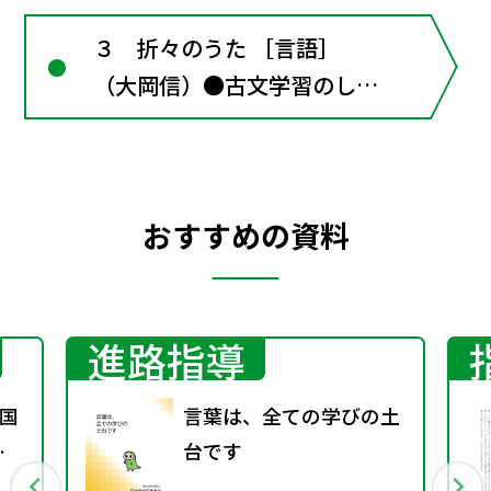
３ 折々のうた ［言語］
（大岡信）●古文学習のしる
べ５･･･和歌〔言語活動〕短
歌を作る
おすすめの資料
進路指導
国
言葉は、全ての学びの土
春
台です