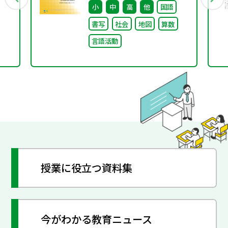
小
中
高
他
国語
書写
社会
地図
算数
言語活動
授業に役立つ資料集
今がわかる教育ニュース