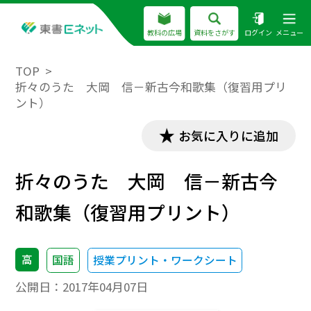
教科の広場
資料をさがす
ログイン
メニュー
TOP
折々のうた 大岡 信－新古今和歌集（復習用プリ
ント）
お気に入りに追加
折々のうた 大岡 信－新古今
和歌集（復習用プリント）
高
国語
授業プリント・ワークシート
公開日：
2017年04月07日