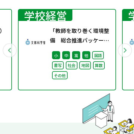
学校経営
）
「教師を取り巻く環境整
備 総合推進パッケー
ジ」取りまとめ
小
中
高
他
国語
書写
社会
地図
算数
その他