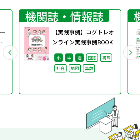
機関誌・情報誌
ー
【実践事例】コグトレオ
ンライン実践事例BOOK
小
中
高
国語
書写
社会
地図
算数