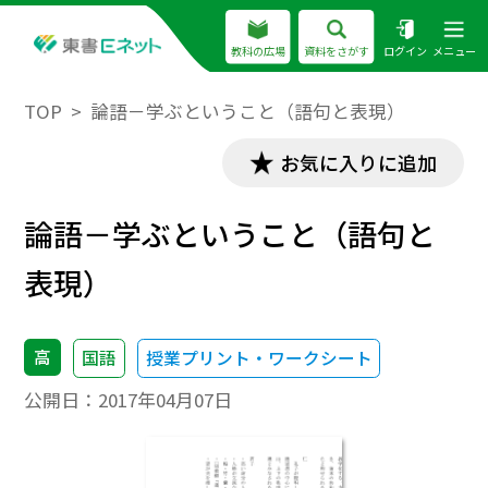
教科の広場
資料をさがす
ログイン
メニュー
TOP
論語－学ぶということ（語句と表現）
お気に入りに追加
論語－学ぶということ（語句と
表現）
高
国語
授業プリント・ワークシート
公開日：
2017年04月07日