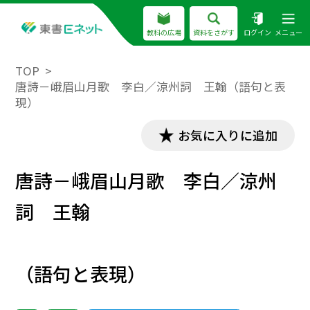
教科の広場
資料をさがす
ログイン
メニュー
TOP
唐詩－峨眉山月歌 李白／涼州詞 王翰（語句と表
現）
お気に入りに追加
唐詩－峨眉山月歌 李白／涼州
詞 王翰
（語句と表現）