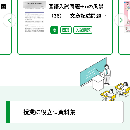
の国
国語入試問題＋αの風景
変
（36） 文章記述問題
ト
解答の要点❷
高
国語
入試問題
授業に役立つ資料集