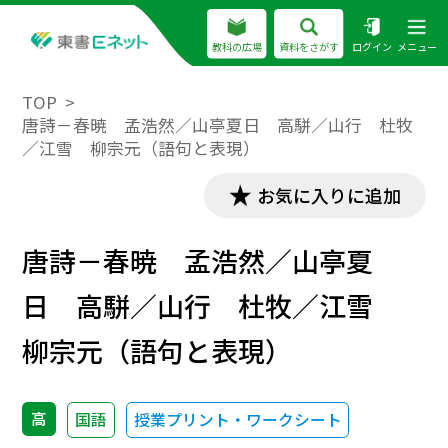
教科の広場
資料をさがす
ログイン
メニュー
TOP
唐詩－春暁 孟浩然／山亭夏日 高駢／山行 杜牧
／江雪 柳宗元（語句と表現）
お気に入りに追加
唐詩－春暁 孟浩然／山亭夏
日 高駢／山行 杜牧／江雪
柳宗元（語句と表現）
高
国語
授業プリント・ワークシート