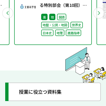
る特別部会（第10回）配
付資料
高
他
国語
地歴・公民・地図
世界史
日本史
地理
進路指導
授業に役立つ資料集