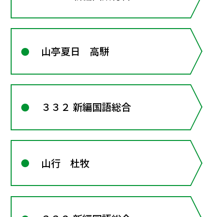
山亭夏日 高駢
３３２ 新編国語総合
山行 杜牧