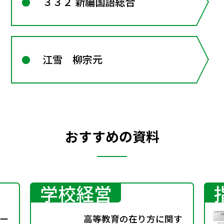
３３２ 新編国語総合
江雪 柳宗元
おすすめの資料
学校経営
ー
高等教育の在り方に関す