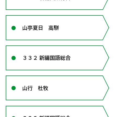
山亭夏日 高駢
３３２ 新編国語総合
山行 杜牧