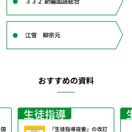
３３２ 新編国語総合
江雪 柳宗元
おすすめの資料
生徒指導
の国
『生徒指導提要』の改訂