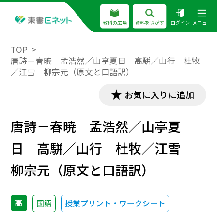
教科の広場
資料をさがす
ログイン
メニュー
TOP
唐詩－春暁 孟浩然／山亭夏日 高駢／山行 杜牧
／江雪 柳宗元（原文と口語訳）
お気に入りに追加
唐詩－春暁 孟浩然／山亭夏
日 高駢／山行 杜牧／江雪
柳宗元（原文と口語訳）
高
国語
授業プリント・ワークシート