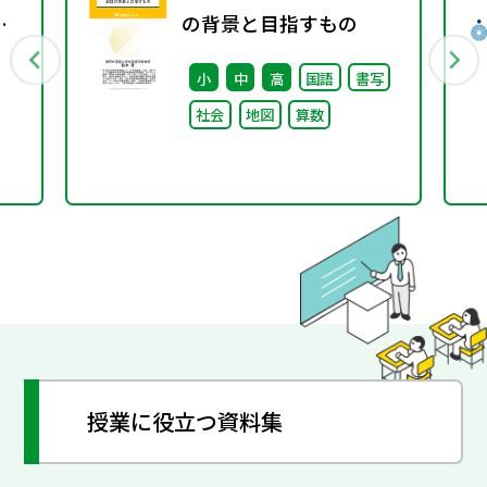
変
の背景と目指すもの
ト
小
中
高
国語
書写
社会
地図
算数
授業に役立つ資料集