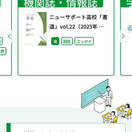
機関誌・情報誌
ニューサポート高校「書
道」vol.22（2025年 春
号）
価
高
国語
エッセイ
事例