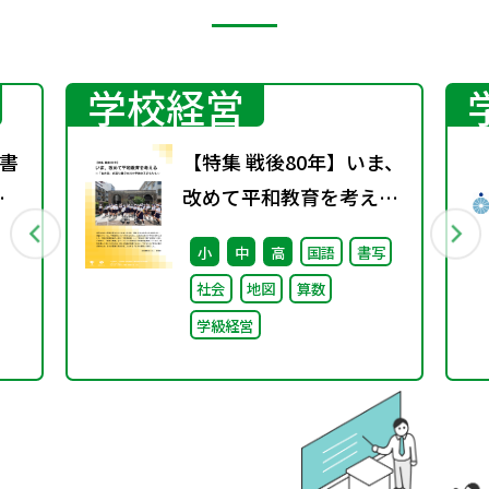
学校経営
書
【特集 戦後80年】いま、
春
改めて平和教育を考え
る〜「あの日」を語り継
小
中
高
国語
書写
ぐ本川小学校の子どもた
社会
地図
算数
ち〜
学級経営