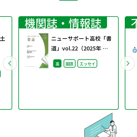
機関誌・情報誌
土
ニューサポート高校「書
道」vol.22（2025年 春
号）
高
国語
エッセイ