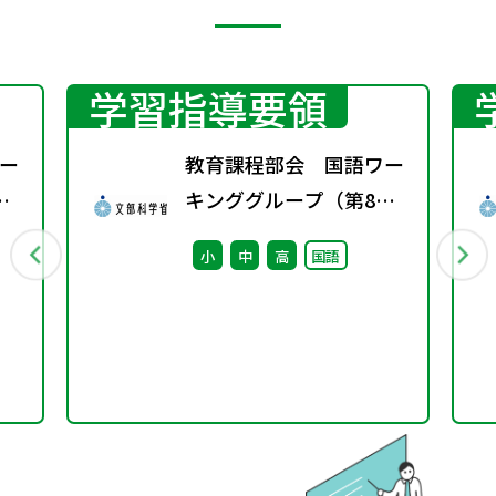
学習指導要領
ー
教育課程部会 国語ワー
キンググループ（第8
回） 配付資料
小
中
高
国語