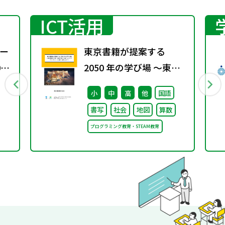
ICT活用
ー
東京書籍が提案する
0
2050 年の学び場 ～東京
書籍は大阪・関西万博
小
中
高
他
国語
「大阪ヘルスケア パビリ
書写
社会
地図
算数
オン」に出展・協賛しま
プログラミング教育・STEAM教育
す～