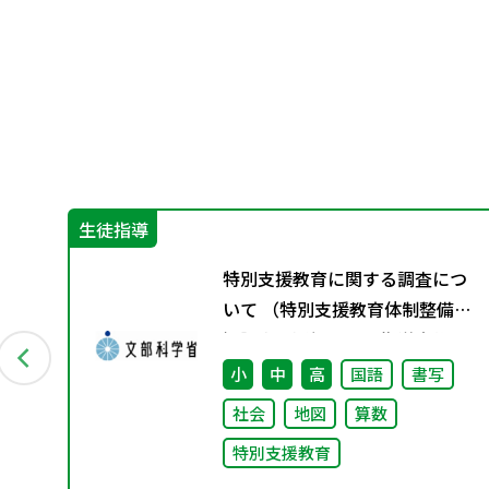
生徒指導
特別支援教育に関する調査につ
ブ
いて （特別支援教育体制整備状
況調査、通級による指導実施状
況調査）
小
中
高
国語
書写
社会
地図
算数
特別支援教育