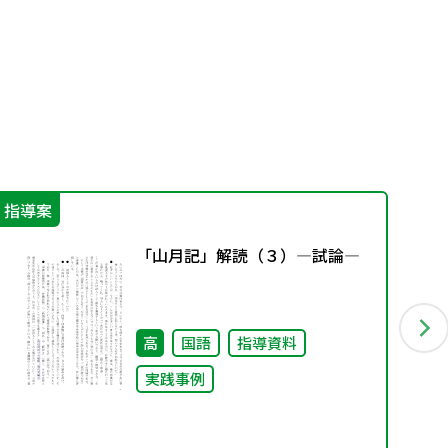
指導案
そ
「山月記」解読（３）―試論―
高
国語
指導資料
実践事例