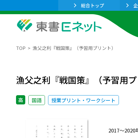
総合トップ
企
TOP
漁父之利『戦国策』（予習用プリント）
漁父之利『戦国策』（予習用プ
高
国語
授業プリント・ワークシート
2017～2