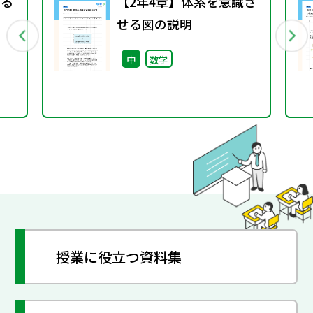
える
【2年4章】体系を意識さ
せる図の説明
中
数学
授業に役立つ資料集