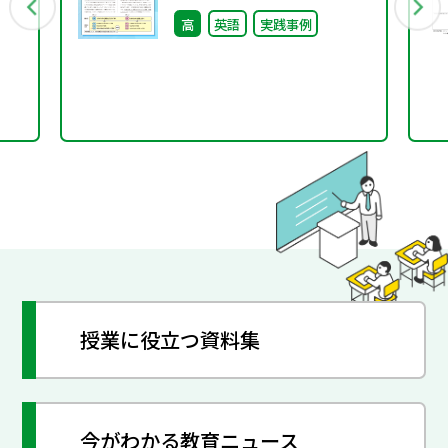
の
践事例集 特別号
高
英語
実践事例
in
授業に役立つ資料集
今がわかる教育ニュース