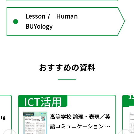
Lesson 7 Human
BUYology
おすすめの資料
ICT活用
ng
高等学校 論理・表現／英
語コミュニケーション 実