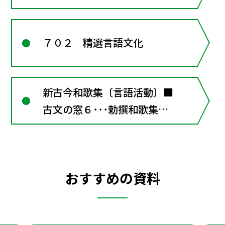
９･･･勅撰和歌集の構成
●古文学習のしるべ
７０２ 精選言語文化
５･･･和歌の修辞
〔言語活動〕短歌を作る"
新古今和歌集〔言語活動〕■
古文の窓６･･･勅撰和歌集の
構成●古文学習のしるべ
５･･･和歌の修辞〔言語活
動〕短歌を作る
おすすめの資料