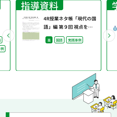
指導資料
4R授業ネタ帳「現代の国
語」編 第９回 視点を変
え、発想を豊かにするト
価
高
国語
実践事例
レーニング（２）
事例