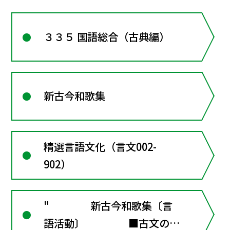
３３５ 国語総合（古典編）
新古今和歌集
精選言語文化（言文002-
902）
" 新古今和歌集〔言
語活動〕 ■古文の窓