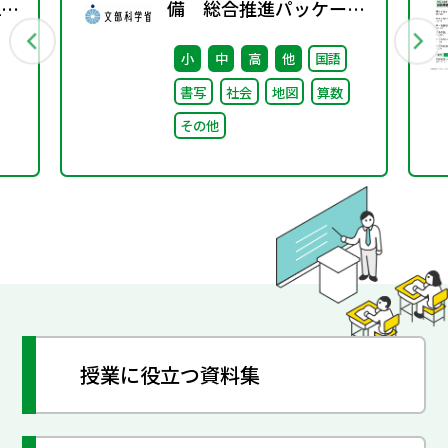
1
備 総合推進パッケー
ジ」取りまとめ
小
中
高
他
国語
書写
社会
地図
算数
その他
授業に役立つ資料集