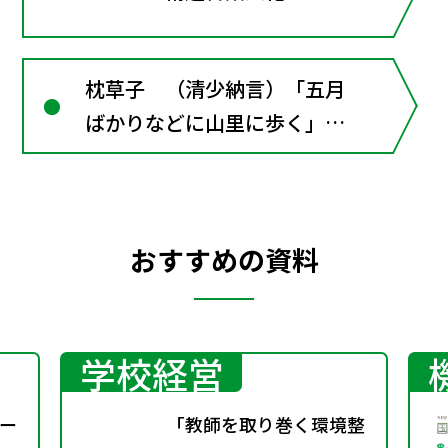
枕草子 （清少納言）「五月
ばかりなどに山里に歩く」
「ありがたきもの（言語活
動）」■古文の窓２･･･『枕
草子』のパロディ
おすすめの資料
学校経営
ー
「教師を取り巻く環境整