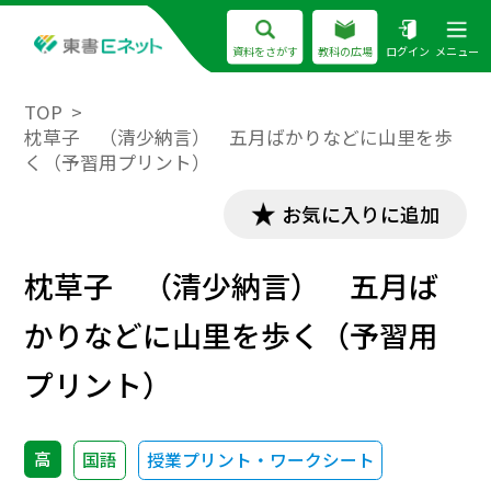
資料をさがす
教科の広場
ログイン
メニュー
TOP
枕草子 （清少納言） 五月ばかりなどに山里を歩
く（予習用プリント）
お気に入りに追加
枕草子 （清少納言） 五月ば
かりなどに山里を歩く（予習用
プリント）
高
国語
授業プリント・ワークシート