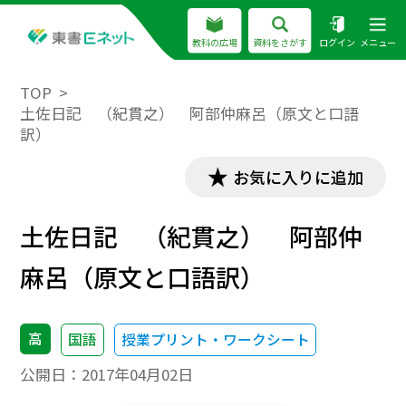
教科の広場
資料をさがす
ログイン
メニュー
TOP
土佐日記 （紀貫之） 阿部仲麻呂（原文と口語
訳）
お気に入りに追加
土佐日記 （紀貫之） 阿部仲
麻呂（原文と口語訳）
高
国語
授業プリント・ワークシート
公開日：
2017年04月02日