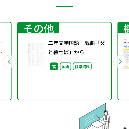
その他
ー
二年文学国語 戯曲「父
と暮せば」から
高
国語
指導資料