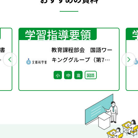
学習指導要領
書
教育課程部会 国語ワー
春
キンググループ（第7
回） 配付資料
小
中
高
国語