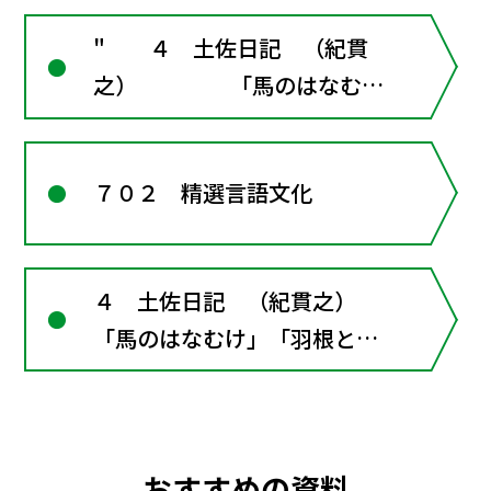
" ４ 土佐日記 （紀貫
之） 「馬のはなむ
け」 ■古文の窓
６･･･吉日・吉方と旅立ち
７０２ 精選言語文化
「羽根といふ所」
■古文の窓７･･･地
名と和歌 「帰京」
４ 土佐日記 （紀貫之）
■古文の窓８･･･和
「馬のはなむけ」「羽根とい
語と漢語"
ふ所」「帰京」■古文の窓
４･･･吉日・吉方と旅立ち■
古文の窓５･･･和語と漢語
おすすめの資料