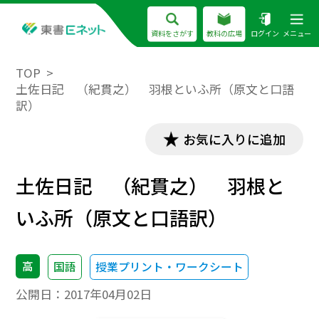
資料をさがす
教科の広場
ログイン
メニュー
TOP
土佐日記 （紀貫之） 羽根といふ所（原文と口語
訳）
お気に入りに追加
土佐日記 （紀貫之） 羽根と
いふ所（原文と口語訳）
高
国語
授業プリント・ワークシート
公開日：
2017年04月02日