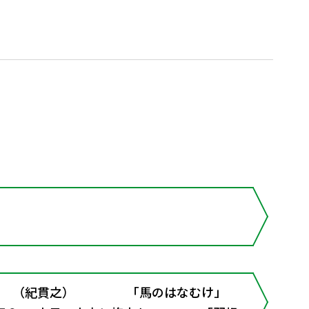
記 （紀貫之） 「馬のはなむけ」