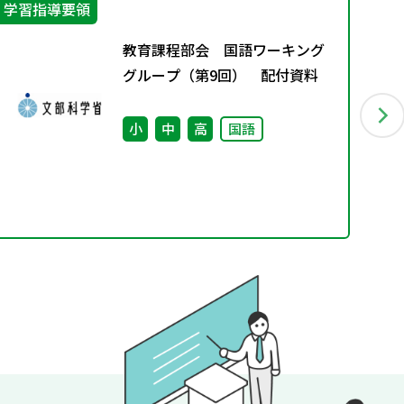
学習指導要領
学
教育課程部会 国語ワーキング
グループ（第9回） 配付資料
小
中
高
国語