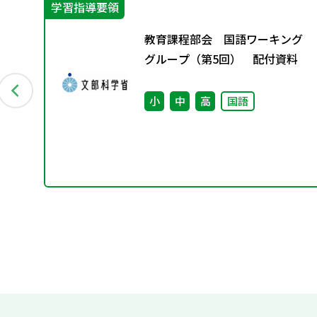
学習指導要領
保
教育課程部会 国語ワーキング
部
グループ（第5回） 配付資料
力あ
方
小
中
高
国語
他