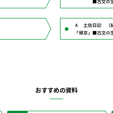
■古文の窓６
いふ所」 ■
京」 ■古文の
４ 土佐日記 （
「帰京」■古文の窓
和語と漢語
おすすめの資料