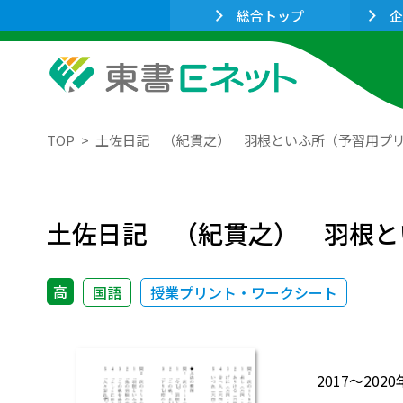
総合トップ
企
TOP
土佐日記 （紀貫之） 羽根といふ所（予習用プ
土佐日記 （紀貫之） 羽根と
高
国語
授業プリント・ワークシート
2017～2