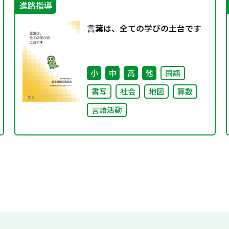
進路指導
言葉は、全ての学びの土台です
小
中
高
他
国語
書写
社会
地図
算数
言語活動