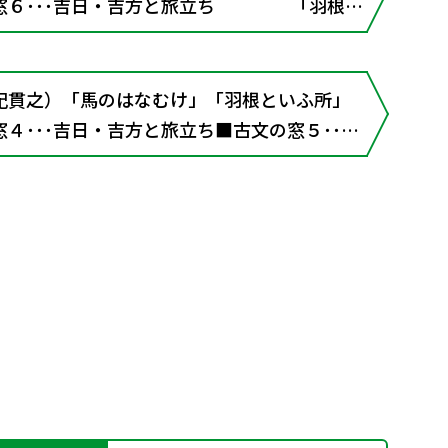
･･･吉日・吉方と旅立ち 「羽根と
古文の窓７･･･地名と和歌 「帰
窓８･･･和語と漢語"
紀貫之）「馬のはなむけ」「羽根といふ所」
４･･･吉日・吉方と旅立ち■古文の窓５･･･