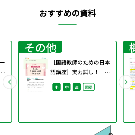
日のころ（言語活動）」「今
おすすめの資料
日はそのことをなさんと思へ
ど」
その他
ー
［国語教師のための日本
2
語講座］実力試し！ 日
本語検定1級問題に挑
小
中
高
国語
戦！