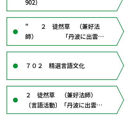
902）
" ２ 徒然草 （兼好法
師） 「丹波に出雲と
いふ所あり」「ある人、弓射
ることを習ふに」「九月二十
７０２ 精選言語文化
日のころ〔言語活動〕」「今
日はそのことをなさんと思へ
ど〔言語活動〕」"
２ 徒然草 （兼好法師）
〔言語活動〕「丹波に出雲と
いふ所あり」「ある人，弓射
ることを習ふに」「九月二十