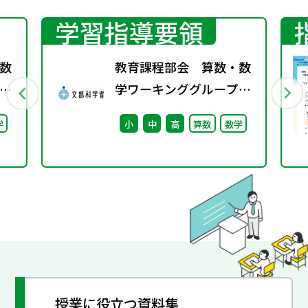
学習指導要領
数
教育課程部会 算数・数
学ワーキンググループ
（第5回） 配付資
学
小
中
高
算数
数学
授業に役立つ資料集