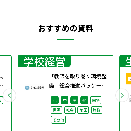
おすすめの資料
学校経営
ま、
「教師を取り巻く環境整
備 総合推進パッケー
継
ジ」取りまとめ
写
小
中
高
他
国語
た
書写
社会
地図
算数
その他