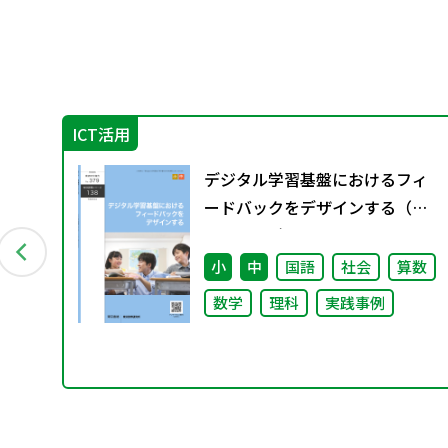
ICT活用
ー
デジタル学習基盤におけるフィ
配付
ードバックをデザインする（特
別課題138）
小
中
国語
社会
算数
数学
理科
実践事例