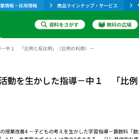
業情報・採用情報
商品ラインナップ・サービス
資料をさがす
教科の広場
導－中１ 「比例と反比例」（比例の利用）－
活動を生かした指導－中１ 「比例
の授業改善4 －子どもの考えを生かした学習指導－算数科「数