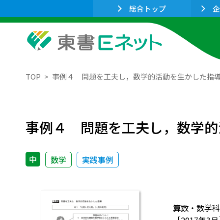
総合トップ
企
TOP
事例４ 問題を工夫し，数学的活動を生かした指
事例４ 問題を工夫し，数学的
中
数学
実践事例
算数・数学科