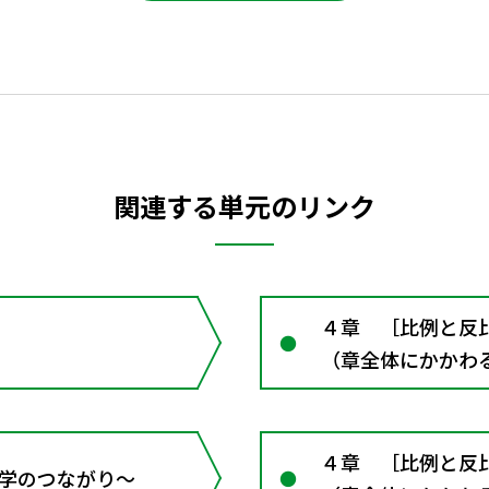
関連する単元のリンク
４章 ［比例と反
（章全体にかかわ
４章 ［比例と反
 数学のつながり～