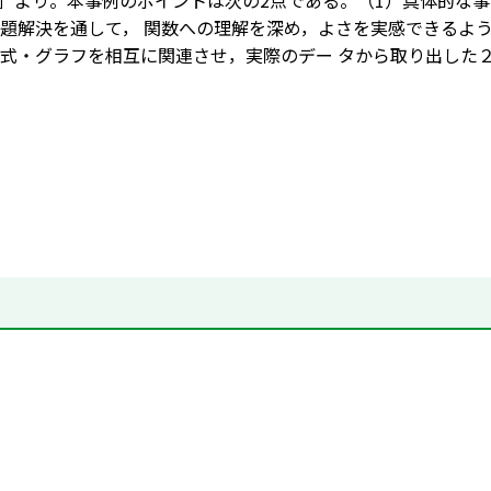
3月］より。本事例のポイントは次の2点である。（1）具体的
題解決を通して， 関数への理解を深め，よさを実感できるよう
式・グラフを相互に関連させ，実際のデー タから取り出した