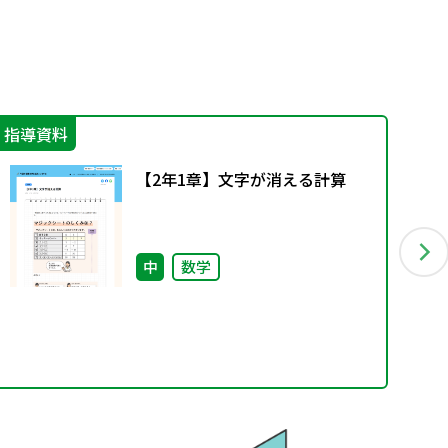
指導資料
指
【2年1章】文字が消える計算
中
数学