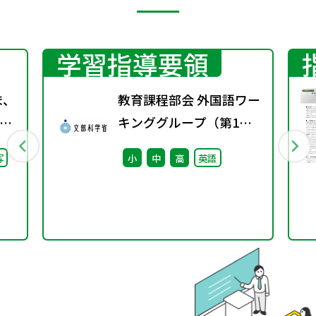
学習指導要領
ま、
教育課程部会 外国語ワー
キンググループ（第1
継
回） 配付資料
写
小
中
高
英語
た